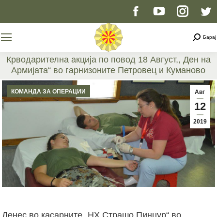
Facebook
YouTube
Instag
T
page
page
page
p
Searc
Барај
opens
opens
opens
o
Крводарителна акција по повод 18 Август,, Ден на
Армијата“ во гарнизоните Петровец и Куманово
in
in
in
i
You are here:
КОМАНДА ЗА ОПЕРАЦИИ
Авг
new
new
new
n
12
2019
window
window
windo
w
Денес во касарните „НХ Страшо Пинџур“ во