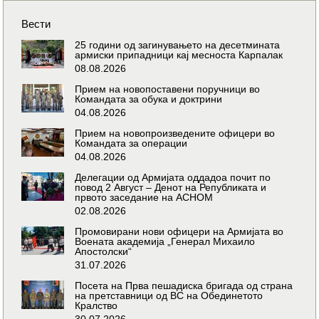
Вести
25 години од загинувањето на десетмината
армиски припадници кај месноста Карпалак
08.08.2026
Прием на новопоставени поручници во
Командата за обука и доктрини
04.08.2026
Прием на новопроизведените офицери во
Командата за операции
04.08.2026
Делегации од Армијата оддадоа почит по
повод 2 Август – Денот на Републиката и
првото заседание на АСНОМ
02.08.2026
Промовирани нови офицери на Армијата во
Воената академија „Генерал Михаило
Апостолски“
31.07.2026
Посета на Прва пешадиска бригада од страна
на претставници од ВС на Обединетото
Кралство
30.07.2026