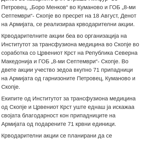
Петровец, „Боро Менков“ во Куманово и ГОБ „8-ми
Септември“- Скопје во пресрет на 18 Август, Денoт
на Армијата, се реализираа крводарителни акции.
Крводарителните акции беа во организација на
Институтот за трансфузиона медицина во Скопје во
соработка со Црвениот Крст на Република Северна
Македонија и ГОБ „8-ми Септември“- Скопје. Во
двете акции учество зедоа вкупно 71 припадници
на Армијата од гарнизоните Петровец, Куманово и
Скопје.
Екипите од Институтот за трансфузиона медицина
од Скопје и Црвениот Крст уште еднаш ја искажаа
својата благодарност кон припадниците на
Армијата од подарените 71 крвни единици.
Крводарителни акции се планирани да се