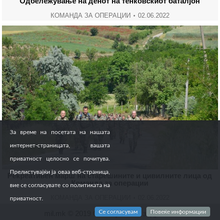
Одбележување на денот на тенковскиот баталјон
КОМАНДА ЗА ОПЕРАЦИИ
02.06.2022
За време на посетата на нашата
интернет-страницата, вашата
приватност целосно се почитува.
Прелистувајќи ја оваа веб-страница,
Рекреативен марш на старешините и цивилните лица од
Команда за операции
вие се согласувате со политиката на
КОМАНДА ЗА ОПЕРАЦИИ
02.06.2022
приватност.
Се согласувам
Повеќе информации
mil.mk © 2019 Сите права се задржани