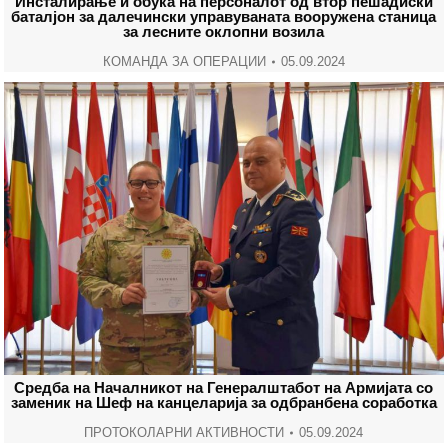
Инсталирање и обука на персоналот од втор пешадиски
баталјон за далечински управуваната вооружена станица
за лесните оклопни возила
КОМАНДА ЗА ОПЕРАЦИИ
05.09.2024
Средба на Началникот на Генералштабот на Армијата со
заменик на Шеф на канцеларија за одбранбена соработка
ПРОТОКОЛАРНИ АКТИВНОСТИ
05.09.2024