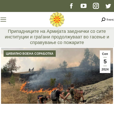
Facebook
YouTube
Instag
T
page
page
page
p
Searc
Барај
opens
opens
opens
o
Припадниците на Армијата заеднички со сите
институции и граѓани продолжуваат во гасење и
in
in
in
i
справување со пожарите
You are here:
new
new
new
n
ЦИВИЛНО ВОЕНА СОРАБОТКА
Сеп
5
window
window
windo
w
2024