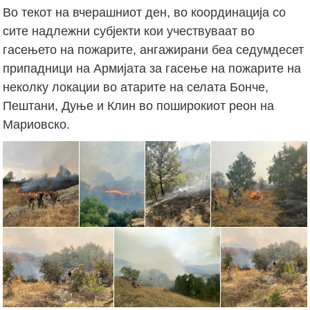
Во текот на вчерашниот ден, во координација со
сите надлежни субјекти кои учествуваат во
гасењето на пожарите, ангажирани беа седумдесет
припадници на Армијата за гасење на пожарите на
неколку локации во атарите на селата Бонче,
Пештани, Дуње и Клин во поширокиот реон на
Мариовско.