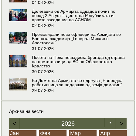
04.08.2026
Делегации од Армијата оддадоа почит по
повод 2 Август – Денот на Републиката и
првото заседание на АСНОМ
02.08.2026
Промовирани нови офицери на Армијата во
Воената академија „Генерал Михаило
Апостолски“
31.07.2026
Посета на Прва пешадиска бригада од страна
на претставници од ВС на Обединетото
Кралство
30.07.2026
Во Домот на Армијата се одржува „Напредна
работилница за поддршка од земја домаќин“
29.07.2026
Архива на вести
<
2026
>
▼
Јан
Фев
Мар
Апр