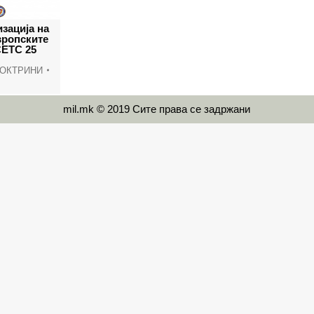
изација на
вропските
СЕТС 25
ДОКТРИНИ
mil.mk © 2019 Сите права се задржани