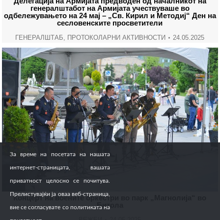
Делегација на Армијата предводен од началникот на
генералштабот на Армијата учествуваше во
одбележувањето на 24 мај – „Св. Кирил и Методиј“ Ден на
сесловенските просветители
ГЕНЕРАЛШТАБ
,
ПРОТОКОЛАРНИ АКТИВНОСТИ
24.05.2025
За време на посетата на нашата
интернет-страницата, вашата
приватност целосно се почитува.
Прелистувајќи ја оваа веб-страница,
Концерт на воените оркестри во парк „Магнолија“ во
Битола
вие се согласувате со политиката на
ВЕЖБИ
24.05.2025