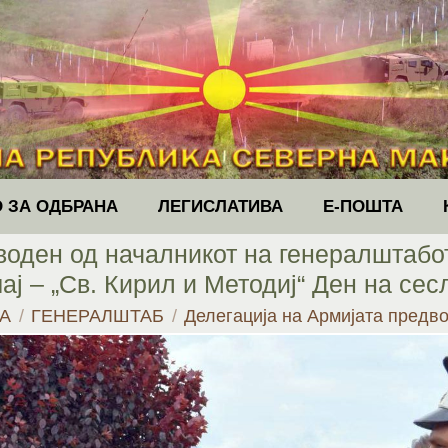
 ЗА ОДБРАНА
ЛЕГИСЛАТИВА
Е-ПОШТА
воден од началникот на генералштабо
ј – „Св. Кирил и Методиј“ Ден на се
ere:
А
ГЕНЕРАЛШТАБ
Делегација на Армијата пред