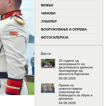
window
window
window
wind
ВЕЖБИ
ЧИНОВИ
ЈУБИЛЕИ
ВООРУЖУВАЊЕ И ОПРЕМА
ФОТОГАЛЕРИЈА
Вести
25 години од
загинувањето на
десетмината армиски
припадници кај
месноста Карпалак
08.08.2026
Прием на
новопоставени
поручници во
Командата за обука и
доктрини
04.08.2026