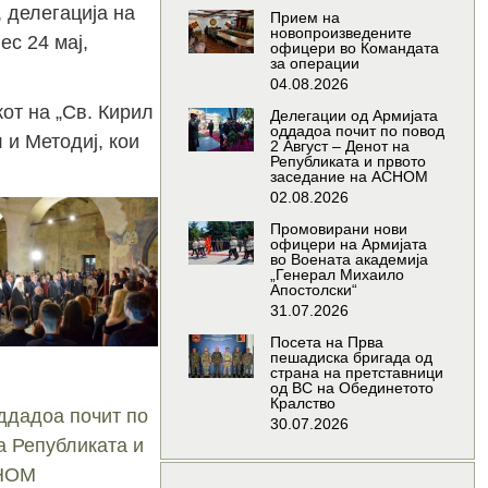
 делегација на
Прием на
новопроизведените
с 24 мај,
офицери во Командата
за операции
04.08.2026
от на „Св. Кирил
Делегации од Армијата
оддадоа почит по повод
 и Методиј, кои
2 Август – Денот на
Републиката и првото
заседание на АСНОМ
02.08.2026
Промовирани нови
офицери на Армијата
во Воената академија
„Генерал Михаило
Апостолски“
31.07.2026
Посета на Прва
пешадиска бригада од
страна на претставници
од ВС на Обединетото
Кралство
ддадоа почит по
30.07.2026
а Републиката и
СНОМ