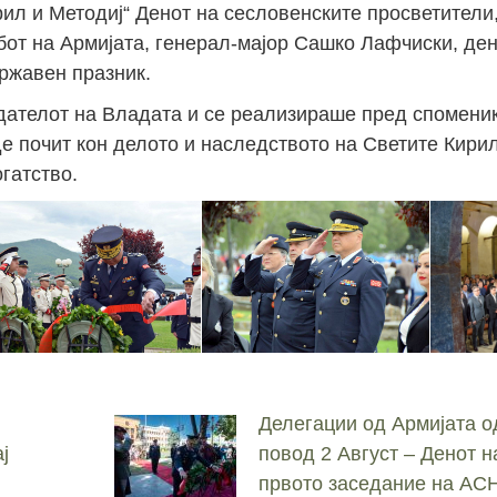
рил и Методиј“ Денот на сесловенските просветители,
от на Армијата, генерал-мајор Сашко Лафчиски, дене
ржавен празник.
ателот на Владата и се реализираше пред споменик
е почит кон делото и наследството на Светите Кирил
гатство.
Делегации од Армијата о
ј
повод 2 Август – Денот н
првото заседание на А