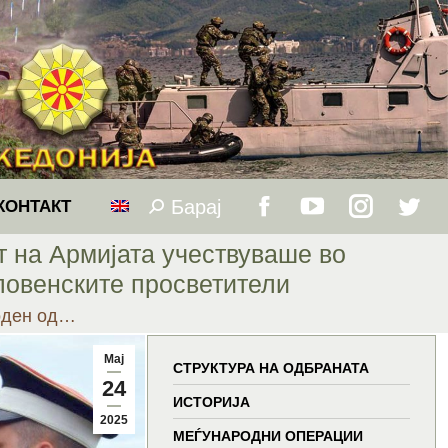
Барај
Search:
КОНТАКТ
Facebook
YouTube
Instagram
Twitt
т на Армијата учествуваше во
page
page
page
page
словенските просветители
воден од…
opens
opens
opens
open
Мај
in
in
in
in
СТРУКТУРА НА ОДБРАНАТА
24
ИСТОРИЈА
new
new
new
new
2025
МЕЃУНАРОДНИ ОПЕРАЦИИ