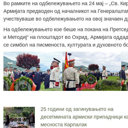
Во рамките на одбележувањето на 24 мај – „Св. Ки
Армијата предводен од началникот на Генералштаб
учествуваше во одбележувањето на овој значаен д
На одбележувањето кое беше на покана на Претсед
и Методиј“ на плоштадот во Охрид, Армијата оддад
се симбол на писменоста, културата и духовното бо
25 години од загинувањето на
десетмината армиски припадници ка
месноста Карпалак