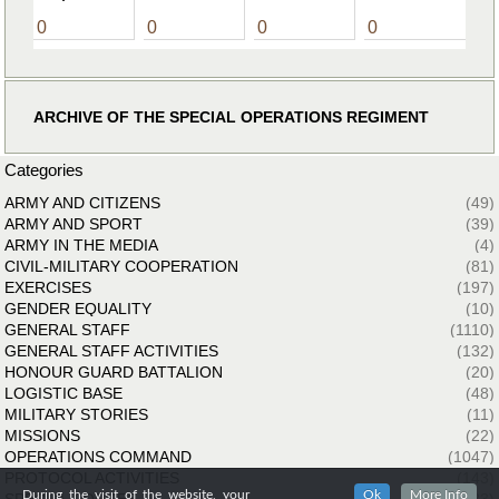
0
0
0
0
ARCHIVE OF THE SPECIAL OPERATIONS REGIMENT
Categories
ARMY AND CITIZENS
(49)
ARMY AND SPORT
(39)
ARMY IN THE MEDIA
(4)
CIVIL-MILITARY COOPERATION
(81)
EXERCISES
(197)
GENDER EQUALITY
(10)
GENERAL STAFF
(1110)
GENERAL STAFF ACTIVITIES
(132)
HONOUR GUARD BATTALION
(20)
LOGISTIC BASE
(48)
MILITARY STORIES
(11)
MISSIONS
(22)
OPERATIONS COMMAND
(1047)
PROTOCOL ACTIVITIES
(143)
During the visit of the website, your
Ok
More Info