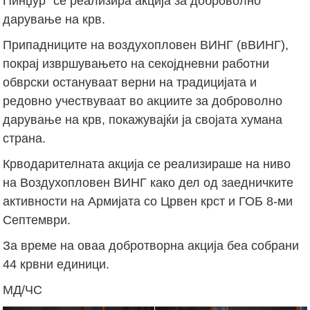
Пинџур“ се реализира акција за доброволно
дарување на крв.
Припадниците на воздухопловен ВИНГ (вВИНГ),
покрај извршувањето на секојдневни работни
обврски остануваат верни на традицијата и
редовно учествуваат во акциите за доброволно
дарување на крв, покажувајќи ја својата хумана
страна.
Крводарителната акција се реализираше на ниво
на Воздухопловен ВИНГ како дел од заедничките
активности на Армијата со Црвен крст и ГОБ 8-ми
Септември.
За време на оваа добротворна акција беа собрани
44 крвни единици.
МД/ЧС