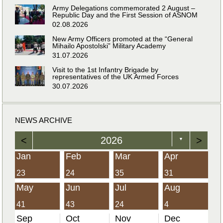
Army Delegations commemorated 2 August –
Republic Day and the First Session of ASNOM
02.08.2026
New Army Officers promoted at the “General
Mihailo Apostolski” Military Academy
31.07.2026
Visit to the 1st Infantry Brigade by
representatives of the UK Armed Forces
30.07.2026
NEWS ARCHIVE
<
2026
>
▼
Jan
Feb
Mar
Apr
23
24
35
31
May
Jun
Jul
Aug
41
43
24
4
Sep
Oct
Nov
Dec