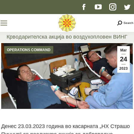
Facebook
YouTube
Instag
T
page
page
page
p
Search
Search
opens
opens
opens
o
Крводарителска акција во воздухопловен ВИНГ
You are here:
in
in
in
i
OPERATIONS COMMAND
Mar
24
new
new
new
n
2023
window
window
windo
w
Денес 23.03.2023 година во касарната „НХ Страшо