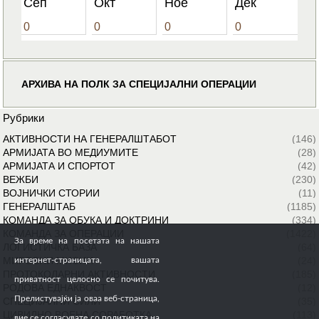
Сеп
Окт
Ное
Дек
0
0
0
0
АРХИВА НА ПОЛК ЗА СПЕЦИЈАЛНИ ОПЕРАЦИИ
Рубрики
АКТИВНОСТИ НА ГЕНЕРАЛШТАБОТ
(146)
АРМИЈАТА ВО МЕДИУМИТЕ
(28)
АРМИЈАТА И СПОРТОТ
(42)
ВЕЖБИ
(230)
ВОЈНИЧКИ СТОРИИ
(11)
ГЕНЕРАЛШТАБ
(1185)
КОМАНДА ЗА ОБУКА И ДОКТРИНИ
(334)
КОМАНДА ЗА ОПЕРАЦИИ
(1422)
За време на посетата на нашата
ЛОГИСТИЧКА БАЗА
(64)
МИРОВНИ МИСИИ
(24)
интернет-страницата, вашата
ПРОТОКОЛАРНИ АКТИВНОСТИ
(185)
приватност целосно се почитува.
РОДОВА ЕДНАКВОСТ
(12)
Прелистувајќи ја оваа веб-страница,
СПЕЦИЈАЛНИ СИЛИ
(35)
ЦИВИЛНО ВОЕНА СОРАБОТКА
(113)
вие се согласувате со политиката на