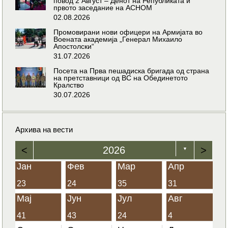
повод 2 Август – Денот на Републиката и
првото заседание на АСНОМ
02.08.2026
Промовирани нови офицери на Армијата во
Воената академија „Генерал Михаило
Апостолски“
31.07.2026
Посета на Прва пешадиска бригада од страна
на претставници од ВС на Обединетото
Кралство
30.07.2026
Архива на вести
<
2026
>
▼
Јан
Фев
Мар
Апр
23
24
35
31
Мај
Јун
Јул
Авг
41
43
24
4