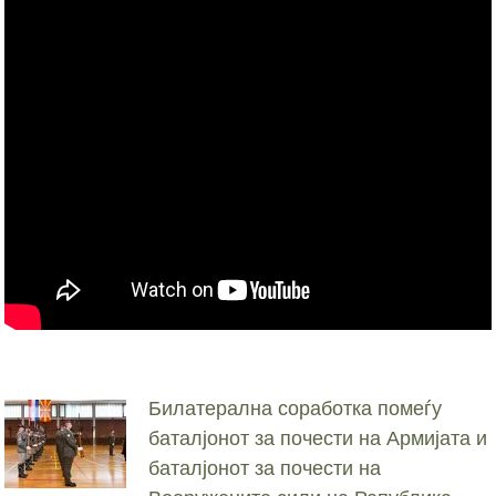
Билатерална соработка помеѓу
баталјонот за почести на Армијата и
баталјонот за почести на