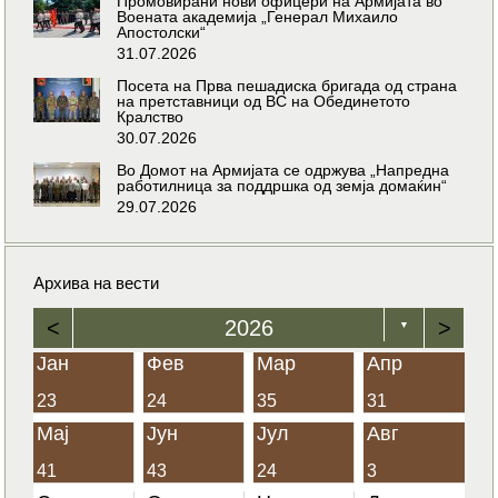
Промовирани нови офицери на Армијата во
Воената академија „Генерал Михаило
Апостолски“
31.07.2026
Посета на Прва пешадиска бригада од страна
на претставници од ВС на Обединетото
Кралство
30.07.2026
Во Домот на Армијата се одржува „Напредна
работилница за поддршка од земја домаќин“
29.07.2026
Архива на вести
<
2026
>
▼
Јан
Фев
Мар
Апр
23
24
35
31
Мај
Јун
Јул
Авг
41
43
24
3