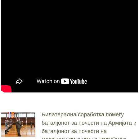
Билатерална соработка помеѓу
баталјонот за почести на Армијата и
баталјонот за почести на