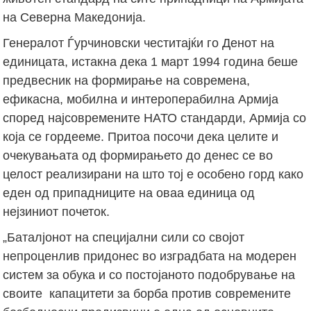
на Северна Македонија.
Генералот Ѓурчиновски честитајќи го Денот на
единицата, истакна дека 1 март 1994 година беше
предвесник на формирање на современа,
ефикасна, мобилна и интероперабилна Армија
според најсовремените НАТО стандарди, Армија со
која се гордееме. Притоа посочи дека целите и
очекувањата од формирањето до денес се во
целост реализирани на што тој е особено горд како
еден од припадниците на оваа единица од
нејзиниот почеток.
„Баталјонот на специјални сили со својот
непроценлив придонес во изградбата на модерен
систем за обука и со постојаното подобрување на
своите капацитети за борба против современите