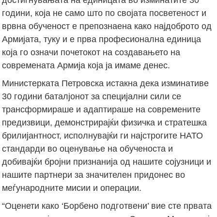
години, која не само што по својата посветеност и
врвна обученост е препознаена како најдоброто од
Армијата, туку и е прва професионална единица
која го означи почетокот на создавањето на
современата Армија која ја имаме денес.
Министерката Петровска истакна дека изминативе
30 години баталјонот за специјални сили се
трансформираше и адаптираше на современите
предизвици, демонстрирајќи физичка и стратешка
брилијантност, исполнувајќи ги најстрогите НАТО
стандарди во оценување на обученоста и
добивајќи бројни признанија од нашите сојузници и
нашите партнери за значителен придонес во
меѓународните мисии и операции.
“Оценети како ‘Борбено подготвени’ вие сте првата