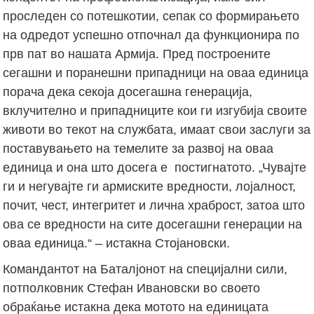
проследен со потешкотии, сепак со формирањето
на одредот успешно отпочнал да функционира по
прв пат во нашата Армија. Пред построените
сегашни и поранешни припадници на оваа единица
порача дека секоја досегашна генерација,
вклучително и припадниците кои ги изгубија своите
животи во текот на службата, имаат свои заслуги за
поставувањето на темелите за развој на оваа
единица и она што досега е постигнатото. „Чувајте
ги и негувајте ги армиските вредности, лојалност,
почит, чест, интегритет и лична храброст, затоа што
ова се вредности на сите досегашни генерации на
оваа единица.“ – истакна Стојановски.
Командантот на Баталјонот на специјални сили,
потполковник Стефан Ивановски во своето
обраќање истакна дека мотото на единицата