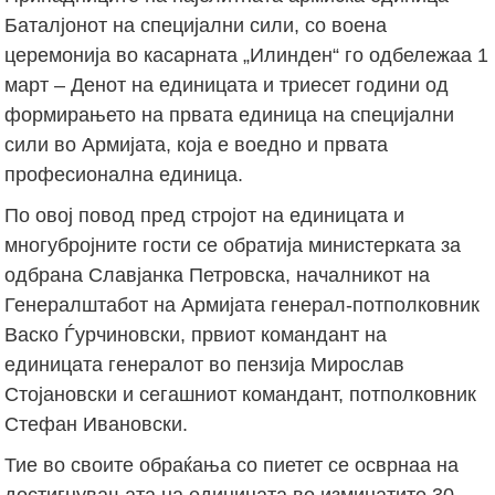
Баталјонот на специјални сили, со воена
церемонија во касарната „Илинден“ го одбележаа 1
март – Денот на единицата и триесет години од
формирањето на првата единица на специјални
сили во Армијата, која е воедно и првата
професионална единица.
По овој повод пред стројот на единицата и
многубројните гости се обратија министерката за
одбрана Славјанка Петровска, началникот на
Генералштабот на Армијата генерал-потполковник
Васко Ѓурчиновски, првиот командант на
единицата генералот во пензија Мирослав
Стојановски и сегашниот командант, потполковник
Стефан Ивановски.
Тие во своите обраќања со пиетет се осврнаа на
достигнувањата на единицата во изминатите 30