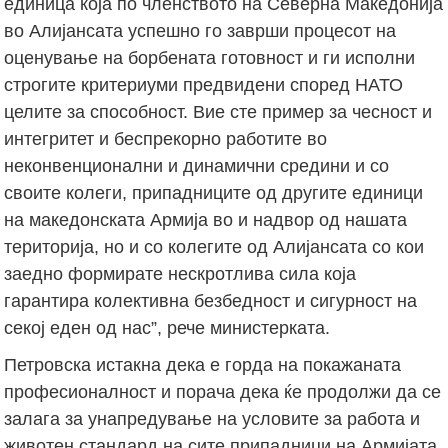
единица која по членството на Северна Македонија
во Алијансата успешно го заврши процесот на
оценување на борбената готовност и ги исполни
строгите критериуми предвидени според НАТО
целите за способност. Вие сте пример за чесност и
интегритет и беспрекорно работите во
неконвенционални и динамични средини и со
своите колеги, припадниците од другите единици
на македонската Армија во и надвор од нашата
територија, но и со колегите од Алијансата со кои
заедно формирате нескротлива сила која
гарантира колективна безбедност и сигурност на
секој еден од нас”, рече министерката.
Петровска истакна дека е горда на покажаната
професионалност и порача дека ќе продолжи да се
залага за унапредување на условите за работа и
животен стандард на сите припадници на Армијата