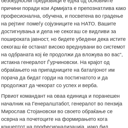
безбедносни предизвици е една од основните
причини поради кои Армијата е препознатлива како
професионална, обучена, и посветена во градење
на рејтинг помеѓу сојузниците на НАТО. Вашите
достигнувања и дела не секогаш се видливи за
пошироката јавност, но бидете убедени дека истите
секогаш ќе останат високо вреднувани во системот
на одбраната кој ќе продолжи да вложува во вас“,
истакна генералот Ѓурчиновски. На крајот од
обраќањето на припадниците на баталјонот им
порача да бидат горди на постигнатото и да
продолжат да чекорат со успех и верба.
Првиот командант на оваа единица и поранешен
началник на Генералштабот, генералот во пензија
Мирослав Стојановски во своето обраќање се
осврна на почетоците на формирањето кога
концептот на професионализација, иако бил