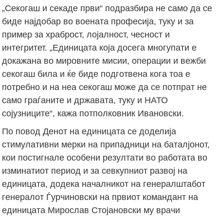
„Секогаш и секаде први“ подразбира не само да се
биде најдобар во воената професија, туку и за
пример за храброст, лојалност, чесност и
интегритет. „Единицата која досега многупати е
докажана во мировните мисии, операции и вежби
секогаш била и ќе биде подготвена кога тоа е
потребно и на неа секогаш може да се потпрат не
само граѓаните и државата, туку и НАТО
сојузниците“, кажа потполковник Ивановски.
По повод Денот на единицата се доделија
стимулативни мерки на припадници на баталјонот,
кои постигнале особени резултати во работата во
изминатиот период и за севкупниот развој на
единицата, додека началникот на генералштабот
генералот Ѓурчиновски на првиот командант на
единицата Мирослав Стојановски му врачи