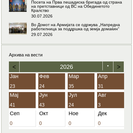
Посета на Прва пешадиска бригада од страна
на претставници од ВС на Обединетото
Кралство
30.07.2026
Во Домот на Армијата се одржува „Напредна
работилница за поддршка од земја домаќин“
29.07.2026
Архива на вести
<
2026
>
▼
Јан
Фев
Мар
Апр
23
24
35
31
Мај
Јун
Јул
Авг
41
43
24
3
Сеп
Окт
Ное
Дек
0
0
0
0