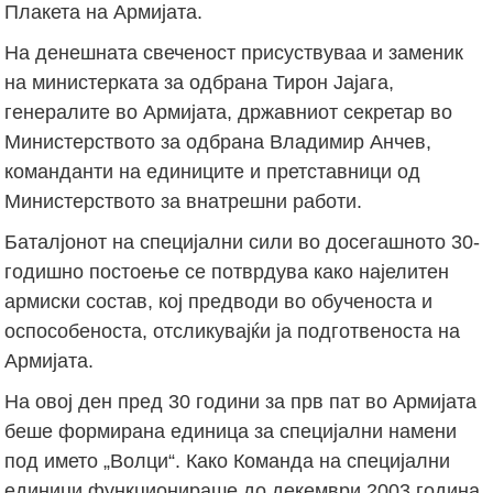
Плакета на Армијата.
На денешната свеченост присуствуваа и заменик
на министерката за одбрана Тирон Јајага,
генералите во Армијата, државниот секретар во
Министерството за одбрана Владимир Анчев,
команданти на единиците и претставници од
Министерството за внатрешни работи.
Баталјонот на специјални сили во досегашното 30-
годишно постоење се потврдува како најелитен
армиски состав, кој предводи во обученоста и
оспособеноста, отсликувајќи ја подготвеноста на
Армијата.
На овој ден пред 30 години за прв пат во Армијата
беше формирана единица за специјални намени
под името „Волци“. Како Команда на специјални
единици функционираше до декември 2003 година,