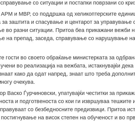
справување со ситуации и постапки поврзани со кри
а АРМ и МВР, со поддршка од хеликоптерските едини
 за заштита и спасување и центарот за управување с
е во разни ситуации. Притоа беа прикажани вежби н
ње на препад, заседа, справување со нарушување на
е гости во своето обраќање министерката за одбра
учени во реализација на вежбата, истакнувајќи дека
знаат како да одат напред, знаат што треба дополни
ногу очекува.
р Васко Ѓурчиновски, упатувајќи честитки за прикаж
чноста и подготвеноста со кои ги извршуваа тешките 
справуваат со безбедносните предизвици. Притоа ис
 постигнување на висок степен на обученост и во пр