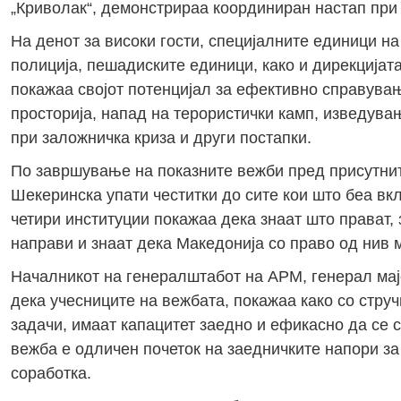
„Криволак“, демонстрираа координиран настап при 
На денот за високи гости, специјалните единици н
полиција, пешадиските единици, како и дирекцијата
покажаа својот потенцијал за ефективно справувањ
просторија, напад на терористички камп, изведува
при заложничка криза и други постапки.
По завршување на показните вежби пред присутнит
Шекеринска упати честитки до сите кои што беа вкл
четири институции покажаа дека знаат што прават, 
направи и знаат дека Македонија со право од нив м
Началникот на генералштабот на АРМ, генерал мајо
дека учесниците на вежбата, покажаа како со стру
задачи, имаат капацитет заедно и ефикасно да се 
вежба е одличен почеток на заедничките напори за
соработка.