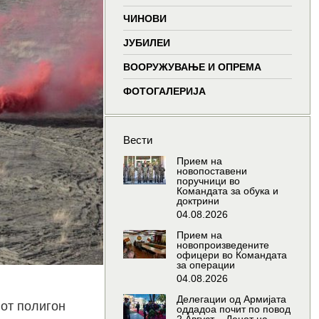
window
window
window
wind
ЧИНОВИ
ЈУБИЛЕИ
ВООРУЖУВАЊЕ И ОПРЕМА
ФОТОГАЛЕРИЈА
Вести
Прием на
новопоставени
поручници во
Командата за обука и
доктрини
04.08.2026
Прием на
новопроизведените
офицери во Командата
за операции
04.08.2026
Делегации од Армијата
иот полигон
оддадоа почит по повод