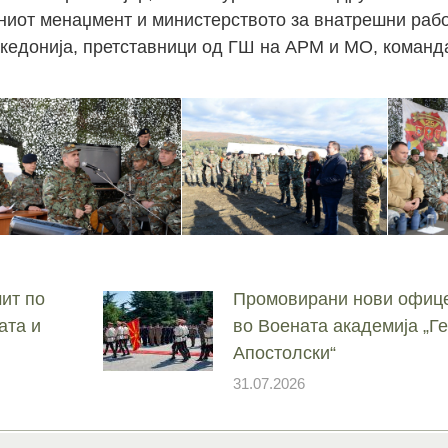
зниот менаџмент и министерството за внатрешни рабо
кедонија, претставници од ГШ на АРМ и МО, команд
ит по
Промовирани нови офице
ата и
во Воената академија „
Апостолски“
31.07.2026