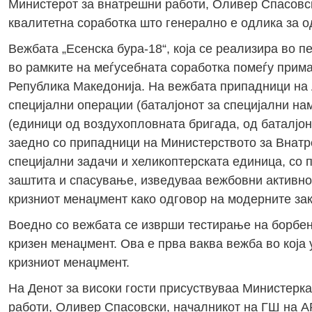
Министерот за внатрешни работи, Оливер Спасовск
квалитетна соработка што генерално е одлика за о
Вежбата „Есенска бура-18“, која се реализира во 
во рамките на меѓусебната соработка помеѓу прима
Република Македонија. На вежбата припадници на 
специјални операции (баталјонот за специјални на
(единици од воздухопловната бригада, од баталјон
заедно со припадници на Министерството за Внатр
специјални задачи и хеликоптерската единица, со 
заштита и спасување, изведуваа вежбовни активно
кризниот менаџмент како одговор на модерните зак
Воедно со вежбата се изврши тестирање на борбен
кризен менаџмент. Ова е прва ваква вежба во која
кризниот менаџмент.
На Денот за високи гости присуствуваа Министерк
работи, Оливер Спасовски, началникот на ГШ на АР