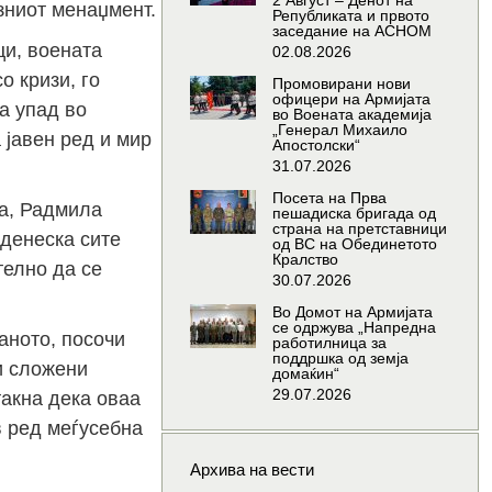
2 Август – Денот на
зниот менаџмент.
Републиката и првото
заседание на АСНОМ
ци, воената
02.08.2026
о кризи, го
Промовирани нови
офицери на Армијата
а упад во
во Воената академија
„Генерал Михаило
 јавен ред и мир
Апостолски“
31.07.2026
Посета на Прва
на, Радмила
пешадиска бригада од
страна на претставници
 денеска сите
од ВС на Обединетото
Кралство
телно да се
30.07.2026
Во Домот на Армијата
се одржува „Напредна
аното, посочи
работилница за
поддршка од земја
и сложени
домаќин“
29.07.2026
такна дека оваа
в ред меѓусебна
Архива на вести