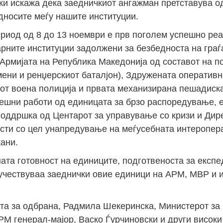
и искажа дека заедничкиот ангажман претставува о
дносите меѓу нашите институции.
Јан
Јан
Јан
Јан
Јан
Јан
Јан
Јан
Јан
Јан
Јан
Јан
Јан
период од 8 до 13 ноември е прв поголем успешно ре
14
7
9
4
11
12
16
9
13
6
16
11
0
рните институции задолжени за безбедноста на граѓ
Мај
Мај
Мај
Мај
Мај
Мај
Мај
Мај
Мај
Мај
Мај
Мај
Мај
Армијата на Република Македонија од составот на по
46
16
28
24
17
12
34
22
37
15
29
41
3
мени и ренџерскиот баталјон), Здружената оператив
Сеп
Сеп
Сеп
Сеп
Сеп
Сеп
Сеп
Сеп
Сеп
Сеп
Сеп
Сеп
Сеп
от воена полиција и првата механизирана пешадиска
ешни работи од единицата за брзо распоредување, 
27
40
24
19
18
19
38
42
24
21
30
31
15
поддршка од Центарот за управување со кризи и Дире
сти со цел унапредување на меѓусебната интеропер
ани.
ата готовност на единиците, подготвеноста за експе
 учествуваа заеднички овие единици на АРМ, МВР и 
ата за одбрана, Радмила Шекеринска, Министерот за
М генерал-мајор, Васко Ѓурчиновски и други високи 