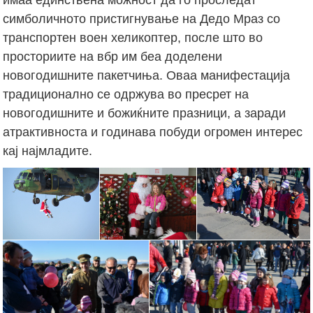
симболичното пристигнување на Дедо Мраз со
транспортен воен хеликоптер, после што во
просториите на вбр им беа доделени
новогодишните пакетчиња. Оваа манифестација
традиционално се одржува во пресрет на
новогодишните и божиќните празници, а заради
атрактивноста и годинава побуди огромен интерес
кај најмладите.