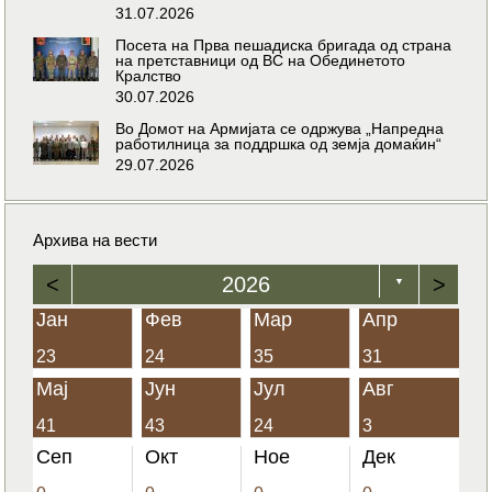
31.07.2026
Посета на Прва пешадиска бригада од страна
на претставници од ВС на Обединетото
Кралство
30.07.2026
Во Домот на Армијата се одржува „Напредна
работилница за поддршка од земја домаќин“
29.07.2026
Архива на вести
<
2026
>
▼
Јан
Фев
Мар
Апр
23
24
35
31
Мај
Јун
Јул
Авг
41
43
24
3
Сеп
Окт
Ное
Дек