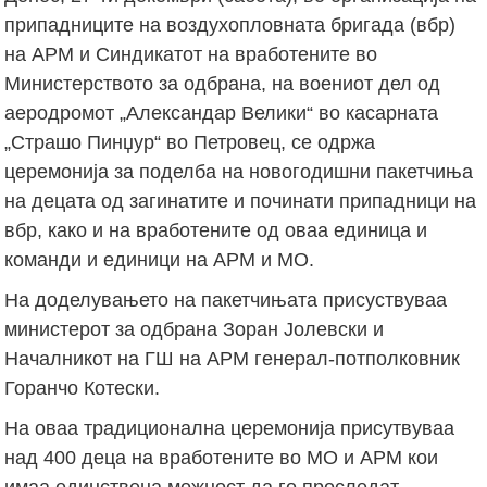
припадниците на воздухопловната бригада (вбр)
на АРМ и Синдикатот на вработените во
Министерството за одбрана, на воениот дел од
аеродромот „Александар Велики“ во касарната
„Страшо Пинџур“ во Петровец, се одржа
церемонија за поделба на новогодишни пакетчиња
на децата од загинатите и починати припадници на
вбр, како и на вработените од оваа единица и
команди и единици на АРМ и МО.
На доделувањето на пакетчињата присуствуваа
министерот за одбрана Зоран Јолевски и
Началникот на ГШ на АРМ генерал-потполковник
Горанчо Котески.
На оваа традиционална церемонија присутвуваа
над 400 деца на вработените во МО и АРМ кои
имаа единствена можност да го проследат