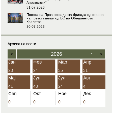
Апостолски“
31.07.2026
Посета на Прва пешадиска бригада од страна
на претставници од ВС на Обединетото
Кралство
30.07.2026
Архива на вести
<
2026
>
▼
Јан
Фев
Мар
Апр
23
24
35
31
Мај
Јун
Јул
Авг
41
43
24
4
Сеп
Окт
Ное
Дек
0
0
0
0