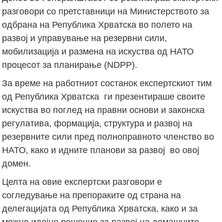
разговори со претставници на Министерството за
одбрана на Република Хрватска во полето на
развој и управување на резервни сили,
мобилизација и размена на искуства од НАТО
процесот за планирање (NDPP).
За време на работниот состанок експертскиот тим
од Република Хрватска ги презентираше своите
искуства во поглед на правни основи и законска
регулатива, формација, структура и развој на
резервните сили пред полноправното членство во
НАТО, како и идните планови за развој во овој
домен.
Целта на овие експертски разговори е
согледување на препораките од страна на
делегацијата од Република Хрватска, како и за
можно идејно решение за развој на домашните