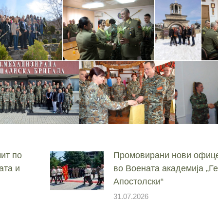
ит по
Промовирани нови офице
ата и
во Воената академија „
Апостолски“
31.07.2026