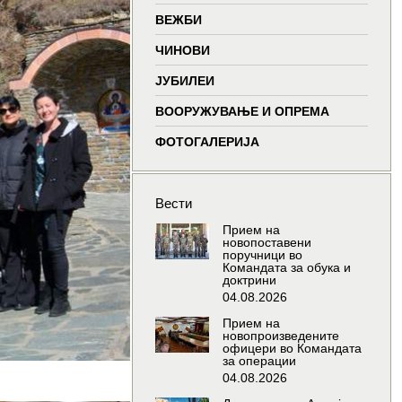
window
window
window
wind
ВЕЖБИ
ЧИНОВИ
ЈУБИЛЕИ
ВООРУЖУВАЊЕ И ОПРЕМА
ФОТОГАЛЕРИЈА
Вести
Прием на
новопоставени
поручници во
Командата за обука и
доктрини
04.08.2026
Прием на
новопроизведените
офицери во Командата
за операции
04.08.2026