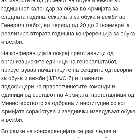
активностите од доменот на обука и вежби во
годишниот календар за обука во Армијата за
следната година, секцијата за обука и вежби во
Генералштабот, во период од 20 до 21ноември ја
реализира втората годишна конференција за обука
и вежби.
На конференцијата покрај претставници од
организациските единици на генералштабот,
присуствуваа началниците на секциите одговорни
за обука и вежби (Ј/Г/А/С-7) и главните
подофицери на првопотчинетите команди и
единици од составот на Армијата, претставници од
Министерството за одбрана и институции со кој
Армијата соработува и заеднички изведуваат обука
и вежби.
Во рамки на конференцијата се разгледаа и