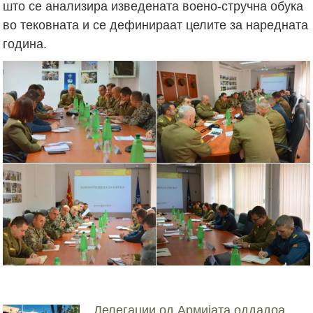
што се анализира изведената воено-стручна обука
во тековната и се дефинираат целите за наредната
година.
Делегации од Армијата оддадоа