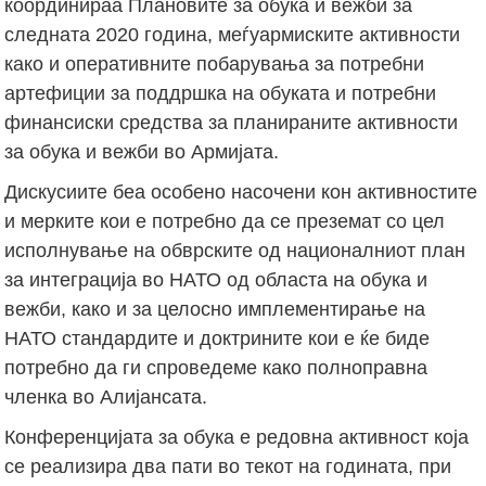
координираа Плановите за обука и вежби за
следната 2020 година, меѓуармиските активности
како и оперативните побарувања за потребни
артефиции за поддршка на обуката и потребни
финансиски средства за планираните активности
за обука и вежби во Армијата.
Дискусиите беа особено насочени кон активностите
и мерките кои е потребно да се преземат со цел
исполнување на обврските од националниот план
за интеграција во НАТО од областа на обука и
вежби, како и за целосно имплементирање на
НАТО стандардите и доктрините кои е ќе биде
потребно да ги спроведеме како полноправна
членка во Алијансата.
Конференцијата за обука е редовна активност која
се реализира два пати во текот на годината, при