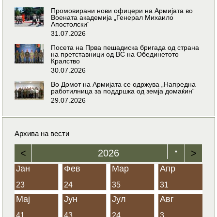
Промовирани нови офицери на Армијата во
Воената академија „Генерал Михаило
Апостолски“
31.07.2026
Посета на Прва пешадиска бригада од страна
на претставници од ВС на Обединетото
Кралство
30.07.2026
Во Домот на Армијата се одржува „Напредна
работилница за поддршка од земја домаќин“
29.07.2026
Архива на вести
<
2026
>
▼
Јан
Фев
Мар
Апр
23
24
35
31
Мај
Јун
Јул
Авг
41
43
24
3