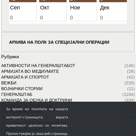
Сеп
Окт
Ное
Дек
0
0
0
0
АРХИВА НА ПОЛК ЗА СПЕЦИЈАЛНИ ОПЕРАЦИИ
Рубрики
АКТИВНОСТИ НА ГЕНЕРАЛШТАБОТ
(146)
АРМИЈАТА ВО МЕДИУМИТЕ
(28)
АРМИЈАТА И СПОРТОТ
(42)
ВЕЖБИ
(230)
ВОЈНИЧКИ СТОРИИ
(11)
ГЕНЕРАЛШТАБ
(1184)
КОМАНДА ЗА ОБУКА И ДОКТРИНИ
(334)
КОМАНДА ЗА ОПЕРАЦИИ
(1422)
За време на посетата на нашата
ЛОГИСТИЧКА БАЗА
(64)
МИРОВНИ МИСИИ
(24)
интернет-страницата, вашата
ПРОТОКОЛАРНИ АКТИВНОСТИ
(185)
приватност целосно се почитува.
РОДОВА ЕДНАКВОСТ
(12)
Прелистувајќи ја оваа веб-страница,
СПЕЦИЈАЛНИ СИЛИ
(35)