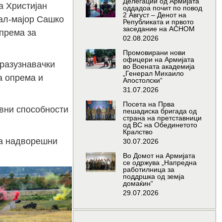
Делегации од Армијата
а Христијан
оддадоа почит по повод
2 Август – Денот на
ал-мајор Сашко
Републиката и првото
заседание на АСНОМ
према за
02.08.2026
Промовирани нови
офицери на Армијата
-разузнавачки
во Воената академија
„Генерал Михаило
а опрема и
Апостолски“
31.07.2026
Посета на Прва
ивни способности
пешадиска бригада од
страна на претставници
од ВС на Обединетото
Кралство
за надворешни
30.07.2026
Во Домот на Армијата
се одржува „Напредна
работилница за
поддршка од земја
домаќин“
29.07.2026