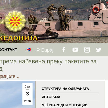
Барај
Search:
КОНТАКТ
Facebook
YouTube
Instagram
Twitt
према набавена преку пакетите за
page
page
page
page
д
Армијата…
opens
opens
opens
open
Јул
in
in
in
in
СТРУКТУРА НА ОДБРАНАТА
3
ИСТОРИЈА
new
new
new
new
2026
МЕЃУНАРОДНИ ОПЕРАЦИИ