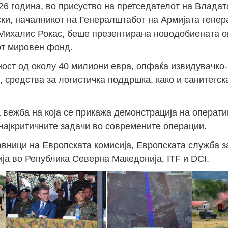
026 година, во присуство на претседателот на Владат
ки, началникот на Генералштабот на Армијата генер
Михалис Рокас, беше презентирана новодобиената о
от мировен фонд.
ност од околу 40 милиони евра, опфаќа извидувачко
 средства за логистичка поддршка, како и санитетск
 вежба на која се прикажа демонстрација на операт
најкритичните задачи во современите операции.
авници на Европската комисија, Европската служба 
ија во Република Северна Македонија, ITF и DCI.