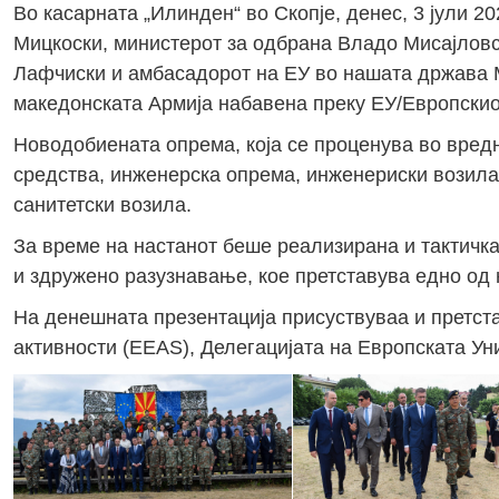
Во касарната „Илинден“ во Скопје, денес, 3 јули 2
Мицкоски, министерот за одбрана Владо Мисајловс
Лафчиски и амбасадорот на ЕУ во нашата држава 
македонската Армија набавена преку ЕУ/Европски
Новодобиената опрема, која се проценува во вред
средства, инженерска опрема, инженериски возила,
санитетски возила.
За време на настанот беше реализирана и тактичка
и здружено разузнавање, кое претставува едно од 
На денешната презентација присуствуваа и претст
активности (EEAS), Делегацијата на Европската Ун