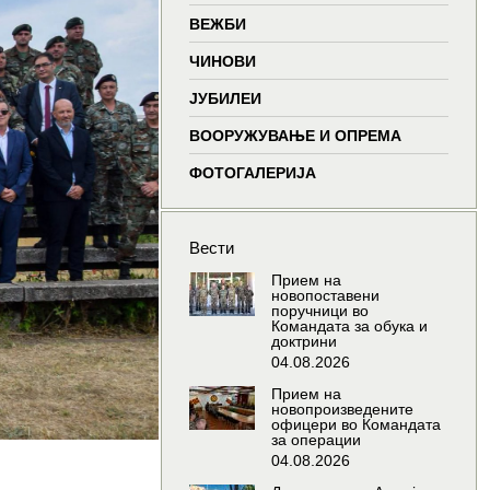
window
window
window
wind
ВЕЖБИ
ЧИНОВИ
ЈУБИЛЕИ
ВООРУЖУВАЊЕ И ОПРЕМА
ФОТОГАЛЕРИЈА
Вести
Прием на
новопоставени
поручници во
Командата за обука и
доктрини
04.08.2026
Прием на
новопроизведените
офицери во Командата
за операции
04.08.2026