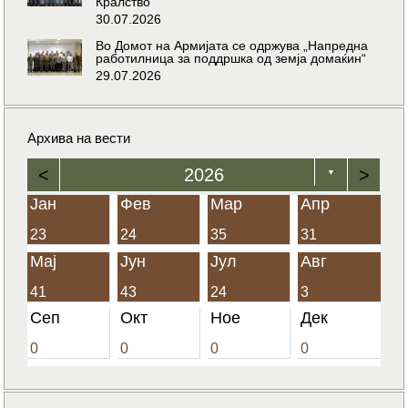
Кралство
30.07.2026
Во Домот на Армијата се одржува „Напредна
работилница за поддршка од земја домаќин“
29.07.2026
Архива на вести
<
2026
>
▼
Јан
Фев
Мар
Апр
23
24
35
31
Мај
Јун
Јул
Авг
41
43
24
3
Сеп
Окт
Ное
Дек
0
0
0
0