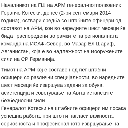
Началникот на ГШ на АРМ генерал-потполковник
Горанчо Котески, денес (2-ри септември 2014
година), оствари средба со штабните офицери од
составот на АРМ, кои во наредните шест месеци ќе
бидат распоредени во рамките на регионалната
команда на ИСАФ-Север, во Мазар Ел Шариф,
Авганистан, која е во надлежност на Вооружените
сили на СР Германија.
Тимот на АРМ кој е составен од пет штабни
офицери со различни специјалности, во наредните
шест месеци ќе извршува задачи за обука,
асистенција и советување на Авганистанските
безбедносни сили.
Генералот Котески на штабните офицери им посака
успешна работа, при што ги нагласи важноста,
сериозноста и професионалното извршување на