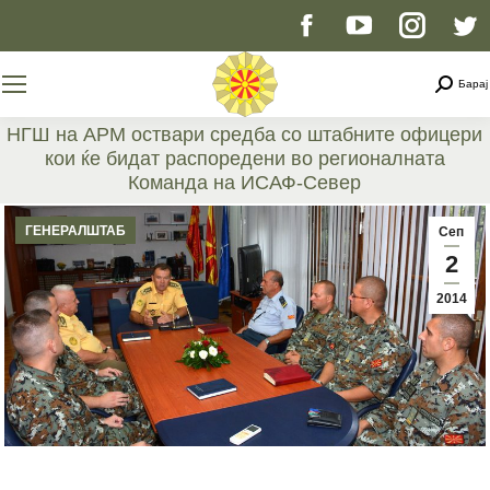
Facebook
YouTube
Instag
T
page
page
page
p
Searc
Барај
opens
opens
opens
o
НГШ на АРМ оствари средба со штабните офицери
кои ќе бидат распоредени во регионалната
in
in
in
i
Команда на ИСАФ-Север
You are here:
new
new
new
n
ГЕНЕРАЛШТАБ
Сеп
2
window
window
windo
w
2014