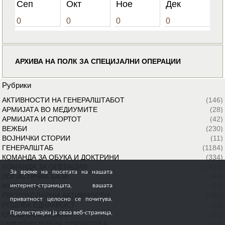
Сеп
Окт
Ное
Дек
0
0
0
0
АРХИВА НА ПОЛК ЗА СПЕЦИЈАЛНИ ОПЕРАЦИИ
Рубрики
АКТИВНОСТИ НА ГЕНЕРАЛШТАБОТ
(146)
АРМИЈАТА ВО МЕДИУМИТЕ
(28)
АРМИЈАТА И СПОРТОТ
(42)
ВЕЖБИ
(230)
ВОЈНИЧКИ СТОРИИ
(11)
ГЕНЕРАЛШТАБ
(1184)
КОМАНДА ЗА ОБУКА И ДОКТРИНИ
(334)
КОМАНДА ЗА ОПЕРАЦИИ
(1422)
За време на посетата на нашата
ЛОГИСТИЧКА БАЗА
(64)
МИРОВНИ МИСИИ
(24)
интернет-страницата, вашата
ПРОТОКОЛАРНИ АКТИВНОСТИ
(185)
приватност целосно се почитува.
РОДОВА ЕДНАКВОСТ
(12)
Прелистувајќи ја оваа веб-страница,
СПЕЦИЈАЛНИ СИЛИ
(35)
ЦИВИЛНО ВОЕНА СОРАБОТКА
(113)