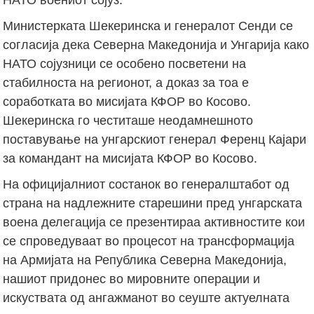
Министерката Шекеринска и генералот Сенди се
согласија дека Северна Македонија и Унгарија како
НАТО сојузници се особено посветени на
стабилноста на регионот, а доказ за тоа е
соработката во мисијата КФОР во Косово.
Шекеринска го честиташе неодамнешното
поставување на унгарскиот генерал Ференц Кајари
за командант на мисијата КФОР во Косово.
На официјалниот состанок во генералштабот од
страна на надлежните старешини пред унгарската
воена делегација се презентираа активностите кои
се спроведуваат во процесот на трансформација
на Армијата на Република Северна Македонија,
нашиот придонес во мировните операции и
искуствата од ангажманот во сеуште актуелната