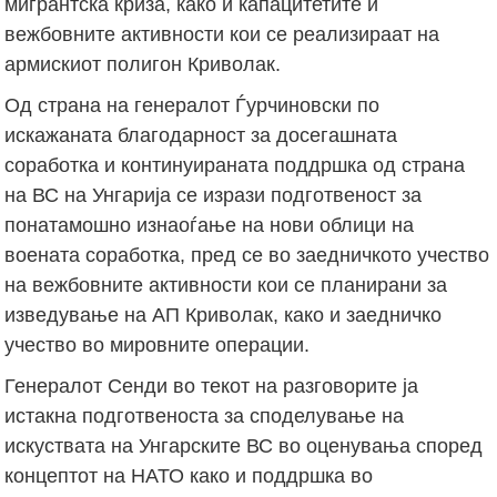
мигрантска криза, како и капацитетите и
вежбовните активности кои се реализираат на
армискиот полигон Криволак.
Од страна на генералот Ѓурчиновски по
искажаната благодарност за досегашната
соработка и континуираната поддршка од страна
на ВС на Унгарија се изрази подготвеност за
понатамошно изнаоѓање на нови облици на
воената соработка, пред се во заедничкото учество
на вежбовните активности кои се планирани за
изведување на АП Криволак, како и заедничко
учество во мировните операции.
Генералот Сенди во текот на разговорите ја
истакна подготвеноста за споделување на
искуствата на Унгарските ВС во оценувања според
концептот на НАТО како и поддршка во