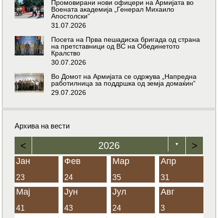
Промовирани нови офицери на Армијата во
Воената академија „Генерал Михаило
Апостолски“
31.07.2026
Посета на Прва пешадиска бригада од страна
на претставници од ВС на Обединетото
Кралство
30.07.2026
Во Домот на Армијата се одржува „Напредна
работилница за поддршка од земја домаќин“
29.07.2026
Архива на вести
<
2026
>
▼
Јан
Фев
Мар
Апр
23
24
35
31
Мај
Јун
Јул
Авг
41
43
24
3