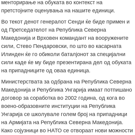
менторирање на обуката во контекст на
претстојните оценувања на нашите единици.
Во текот денот генералот Сенди ќе биде примен и
од Претседателот на Република Северна
Македонија и Врховен командант на вооружените
сили, Стево Пендаровски, по што во касарната
Илинден ќе го обиколи баталјонот за специјални
сили каде ќе му биде презентирана дел од обуката
на припадниците од оваа единица.
Министерствата за одбрана на Република Северна
Македонија и Република Унгарија имаат потпишано
договор за соработка во 2002 година, од кога во
воено-образовните институции на Република
Унгарија се школувале голем број на припадници
на Армијата на Република Северна Македонија.
Како сојузници во НАТО се отвораат нови можности