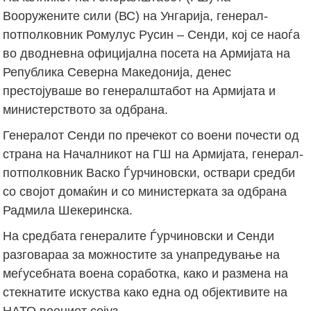
Вооружените сили (ВС) на Унгарија, генерал-
потполковник Ромулус Русин – Сенди, кој се наоѓа
во дводневна официјална посета на Армијата на
Република Северна Македонија, денес
престојуваше во генералштабот на Армијата и
министерството за одбрана.
Генералот Сенди по пречекот со воени почести од
страна на Началникот на ГШ на Армијата, генерал-
потполковник Васко Ѓурчиновски, оствари средби
со својот домаќин и со министерката за одбрана
Радмила Шекеринска.
На средбата генералите Ѓурчиновски и Сенди
разговараа за можностите за унапредување на
меѓусебната воена соработка, како и размена на
стекнатите искуства како една од објективите на
НАТО воениот сојуз.