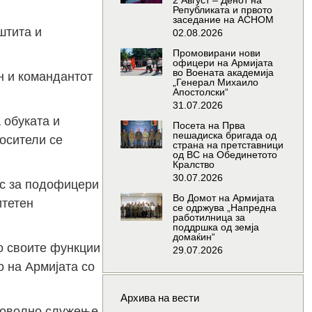
2 Август – Денот на
Републиката и првото
заседание на АСНОМ
штита и
02.08.2026
Промовирани нови
офицери на Армијата
во Воената академија
н и командантот
„Генерал Михаило
Апостолски“
31.07.2026
 обуката и
Посета на Прва
пешадиска бригада од
осители се
страна на претставници
од ВС на Обединетото
Кралство
30.07.2026
рс за подофицери
Во Домот на Армијата
итетен
се одржува „Напредна
работилница за
поддршка од земја
домаќин“
о своите функции
29.07.2026
о на Армијата со
Архива на вести
броволно служење