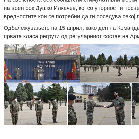
на воен рок Душко Илкачев, кој со упорност и посв
вредностите кои се потребни да ги поседува секој 
Одбележувањето на 15 април, како ден на Командат
првата класа регрути од регуларниот состав на Ар