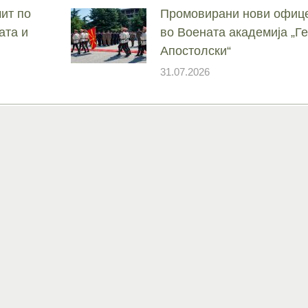
ит по
Промовирани нови офице
ата и
во Воената академија „
Апостолски“
31.07.2026