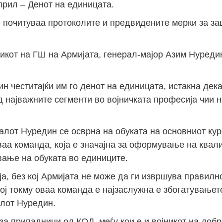
прил – Денот на единицата.
 почитуваа протоколите и предвидените мерки за за
икот на ГШ на Армијата, генерал-мајор Азим Нуреди
н честитајќи им го денот на единицата, истакна дека
 најважните сегменти во војничката професија чии н
ралот Нуредин се осврна на обуката на основниот ку
ваа команда, која е значајна за оформување на квал
вање на обуката во единиците.
а, без кој Армијата не може да ги извршува правилн
кој токму оваа команда е најзаслужна е збогатувањет
алот Нуредин.
за припадници од КОД, меѓу кои е и војникот на до