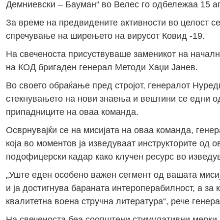
Демниевски – Бауман“ во Велес го одбележаа 15 а
За време на предвидените активности во целост се
спречување на ширењето на вирусот Ковид -19.
На свеченоста присуствуваше заменикот на началн
на КОД бригаден генерал Методи Хаџи Јанев.
Во своето обраќање пред стројот, генералот Нуреди
стекнувањето на нови знаења и вештини се едни од
припадниците на оваа команда.
Осврнувајќи се на мисијата на оваа команда, гене
која во моментов ја изведуваат инструкторите од о
подофицерски кадар како клучен ресурс во изведу
„Уште еден особено важен сегмент од вашата мисиј
и ја достигнува бараната интероперабилност, а за 
квалитетна воена стручна литература“, рече генер
На свеченоста беа соопштени стимулативни мерки 