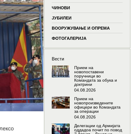
window
window
window
wind
ЧИНОВИ
ЈУБИЛЕИ
ВООРУЖУВАЊЕ И ОПРЕМА
ФОТОГАЛЕРИЈА
Вести
Прием на
новопоставени
поручници во
Командата за обука и
доктрини
04.08.2026
Прием на
новопроизведените
офицери во Командата
за операции
04.08.2026
Делегации од Армијата
Алексо
оддадоа почит по повод