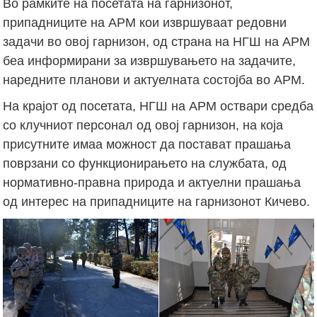
Во рамките на посетата на гарнизонот,
припадниците на АРМ кои извршуваат редовни
задачи во овој гарнизон, од страна на НГШ на АРМ
беа информирани за извршувањето на задачите,
наредните планови и актуелната состојба во АРМ.
На крајот од посетата, НГШ на АРМ оствари средба
со клучниот персонал од овој гарнизон, на која
присутните имаа можност да постават прашања
поврзани со функционирањето на службата, од
нормативно-правна природа и актуелни прашања
од интерес на припадниците на гарнизонот Кичево.