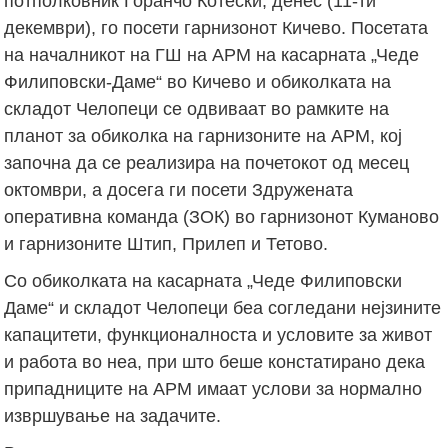
потполковник Горанчо Котески, денес (11-ти
декември), го посети гарнизонот Кичево. Посетата
на началникот на ГШ на АРМ на касарната „Чеде
Филиповски-Даме“ во Кичево и обиколката на
складот Челопеци се одвиваат во рамките на
планот за обиколка на гарнизоните на АРМ, кој
започна да се реализира на почетокот од месец
октомври, а досега ги посети Здружената
оперативна команда (ЗОК) во гарнизонот Куманово
и гарнизоните Штип, Прилеп и Тетово.
Со обиколката на касарната „Чеде Филиповски
Даме“ и складот Челопеци беа согледани нејзините
капацитети, функционалноста и условите за живот
и работа во неа, при што беше констатирано дека
припадниците на АРМ имаат услови за нормално
извршување на задачите.