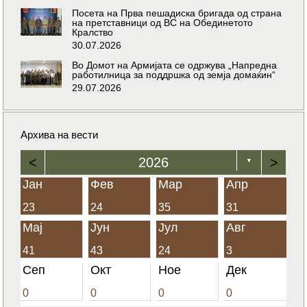
Посета на Прва пешадиска бригада од страна
на претставници од ВС на Обединетото
Кралство
30.07.2026
Во Домот на Армијата се одржува „Напредна
работилница за поддршка од земја домаќин“
29.07.2026
Архива на вести
<
2026
>
▼
Јан
Фев
Мар
Апр
23
24
35
31
Мај
Јун
Јул
Авг
41
43
24
3
Сеп
Окт
Ное
Дек
0
0
0
0