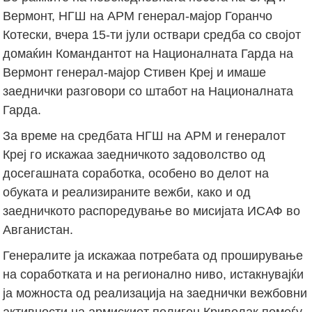
Вермонт, НГШ на АРМ генерал-мајор Горанчо
Котески, вчера 15-ти јули оствари средба со својот
домаќин Командантот на Националната Гарда на
Вермонт генерал-мајор Стивен Креј и имаше
заеднички разговори со штабот на Националната
Гарда.
За време на средбата НГШ на АРМ и генералот
Креј го искажаа заедничкото задоволство од
досегашната соработка, особено во делот на
обуката и реализираните вежби, како и од
заедничкото распоредување во мисијата ИСАФ во
Авганистан.
Генералите ја искажаа потребата од проширување
на соработката и на регионално ниво, истакнувајќи
ја можноста од реализација на заеднички вежбовни
активности на армискиот полигон Криволак помеѓу