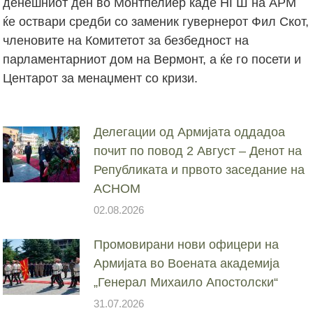
денешниот ден во Монтпелиер каде НГШ на АРМ
ќе оствари средби со заменик гувернерот Фил Скот,
членовите на Комитетот за безбедност на
парламентарниот дом на Вермонт, а ќе го посети и
Центарот за менаџмент со кризи.
Делегации од Армијата оддадоа
почит по повод 2 Август – Денот на
Републиката и првото заседание на
АСНОМ
02.08.2026
Промовирани нови офицери на
Армијата во Воената академија
„Генерал Михаило Апостолски“
31.07.2026