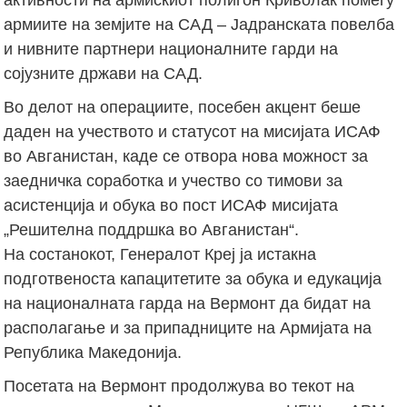
армиите на земјите на САД – Јадранската повелба
и нивните партнери националните гарди на
сојузните држави на САД.
Во делот на операциите, посебен акцент беше
даден на учеството и статусот на мисијата ИСАФ
во Авганистан, каде се отвора нова можност за
заедничка соработка и учество со тимови за
асистенција и обука во пост ИСАФ мисијата
„Решителна поддршка во Авганистан“.
На состанокот, Генералот Креј ја истакна
подготвеноста капацитетите за обука и едукација
на националната гарда на Вермонт да бидат на
располагање и за припадниците на Армијата на
Република Македонија.
Посетата на Вермонт продолжува во текот на