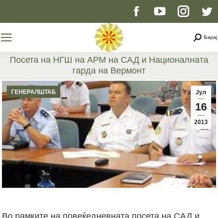
Facebook
YouTube
Instag
T
page
page
page
p
Searc
Барај
opens
opens
opens
o
Посета на НГШ на АРМ на САД и Националната
гарда на Вермонт
in
in
in
i
You are here:
ГЕНЕРАЛШТАБ
Јул
new
new
new
n
16
2013
window
window
windo
w
Во рамките на повеќедневната посета на САД и