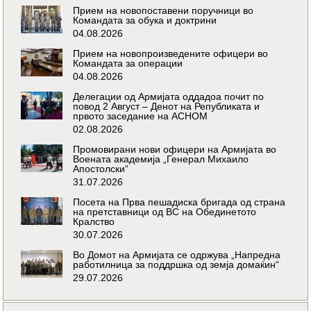
Прием на новопоставени поручници во
Командата за обука и доктрини
04.08.2026
Прием на новопроизведените офицери во
Командата за операции
04.08.2026
Делегации од Армијата оддадоа почит по
повод 2 Август – Денот на Републиката и
првото заседание на АСНОМ
02.08.2026
Промовирани нови офицери на Армијата во
Воената академија „Генерал Михаило
Апостолски“
31.07.2026
Посета на Прва пешадиска бригада од страна
на претставници од ВС на Обединетото
Кралство
30.07.2026
Во Домот на Армијата се одржува „Напредна
работилница за поддршка од земја домаќин“
29.07.2026