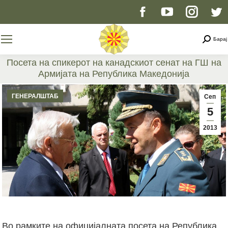
Facebook
YouTube
Instag
T
page
page
page
p
Searc
Барај
opens
opens
opens
o
Посета на спикерот на канадскиот сенат на ГШ на
Армијата на Република Македонија
in
in
in
i
You are here:
ГЕНЕРАЛШТАБ
Сеп
new
new
new
n
5
2013
window
window
windo
w
Во рамките на официјалната посета на Република