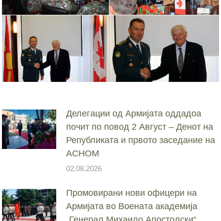
Делегации од Армијата оддадоа
почит по повод 2 Август – Денот на
Републиката и првото заседание на
АСНОМ
02.08.2026
Промовирани нови офицери на
Армијата во Воената академија
„Генерал Михаило Апостолски“