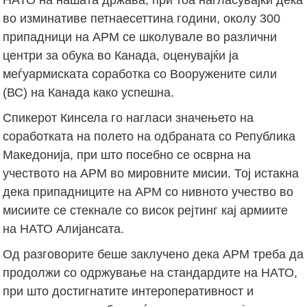
во изминативе петнаесеттина години, околу 300
припадници на АРМ се школувале во различни
центри за обука во Канада, оценувајќи ја
меѓуармиската соработка со Вооружените сили
(ВС) на Канада како успешна.
Спикерот Кинсела го нагласи значењето на
соработката на полето на одбраната со Република
Македонија, при што посебно се осврна на
учеството на АРМ во мировните мисии. Тој истакна
дека припадниците на АРМ со нивното учество во
мисиите се стекнале со висок рејтинг кај армиите
на НАТО Алијансата.
Од разговорите беше заклучено дека АРМ треба да
продолжи со одржување на стандардите на НАТО,
при што достигнатите интероперативност и