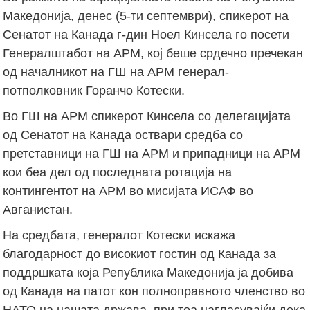
Македонија, денес (5-ти септември), спикерот на
Сенатот на Канада г-дин Ноел Кинсела го посети
Генералштабот на АРМ, кој беше срдечно пречекан
од началникот на ГШ на АРМ генерал-
потполковник Горанчо Котески.
Во ГШ на АРМ спикерот Кинсела со делегацијата
од Сенатот на Канада оствари средба со
претставници на ГШ на АРМ и припадници на АРМ
кои беа дел од последната ротација на
контингентот на АРМ во мисијата ИСАФ во
Авганистан.
На средбата, генералот Котески искажа
благодарност до високиот гостин од Канада за
поддршката која Република Македонија ја добива
од Канада на патот кон полноправното членство во
НАТО на нашата држава, при тоа нагласувајќи дека