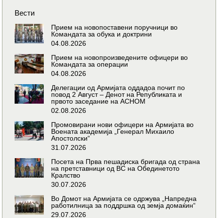
Вести
Прием на новопоставени поручници во
Командата за обука и доктрини
04.08.2026
Прием на новопроизведените офицери во
Командата за операции
04.08.2026
Делегации од Армијата оддадоа почит по
повод 2 Август – Денот на Републиката и
првото заседание на АСНОМ
02.08.2026
Промовирани нови офицери на Армијата во
Воената академија „Генерал Михаило
Апостолски“
31.07.2026
Посета на Прва пешадиска бригада од страна
на претставници од ВС на Обединетото
Кралство
30.07.2026
Во Домот на Армијата се одржува „Напредна
работилница за поддршка од земја домаќин“
29.07.2026