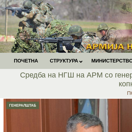
ПОЧЕТНА
СТРУКТУРА
МИНИСТЕРСТВО
Средба на НГШ на АРМ со генер
коп
Yo
П
ГЕНЕРАЛШТАБ