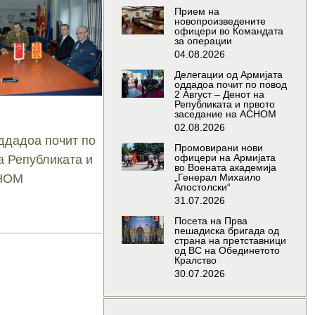
Прием на
новопроизведените
офицери во Командата
за операции
04.08.2026
Делегации од Армијата
оддадоа почит по повод
2 Август – Денот на
Републиката и првото
заседание на АСНОМ
02.08.2026
ддадоа почит по
Промовирани нови
офицери на Армијата
а Републиката и
во Воената академија
СНОМ
„Генерал Михаило
Апостолски“
31.07.2026
Посета на Прва
пешадиска бригада од
страна на претставници
од ВС на Обединетото
Кралство
30.07.2026