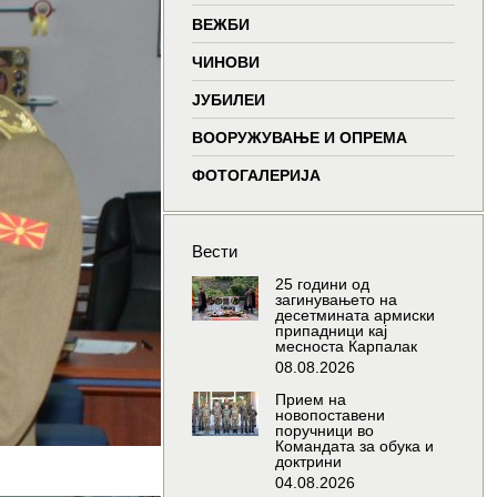
window
window
window
wind
ВЕЖБИ
ЧИНОВИ
ЈУБИЛЕИ
ВООРУЖУВАЊЕ И ОПРЕМА
ФОТОГАЛЕРИЈА
Вести
25 години од
загинувањето на
десетмината армиски
припадници кај
месноста Карпалак
08.08.2026
Прием на
новопоставени
поручници во
Командата за обука и
доктрини
04.08.2026