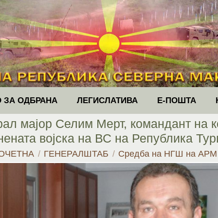
 ЗА ОДБРАНА
ЛЕГИСЛАТИВА
Е-ПОШТА
ал мајор Селим Мерт, командант на 
нената војска на ВС на Република Тур
u are here:
ОЧЕТНА
ГЕНЕРАЛШТАБ
Средба на НГШ на АР