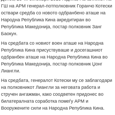
ГШ на АРМ генерал-потполковник Горанчо Котески
оствари средба со новото одбранбено аташе на
Народна Република Кина акредитиран во
Република Македонија, постар полковник Занг
Баокун.
На средбата со новиот воен аташе на Народна
Република Кина присуствуваше и досегашниот
одбранбен аташе на Народна Република Кина во
Република Македонија, постар полковник Џонг
Лиангли.
На средбата, генералот Котески му се заблагодари
на полковникот Лиангли за неговата работа и
стручен ангажман, како соодветен придонес во
билатералната соработка помеѓу АРМ и
Вооружените сили на Народна Република Кина.