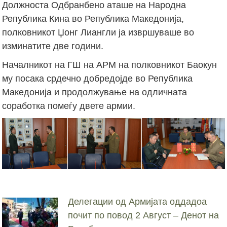
Должноста Одбранбено аташе на Народна
Република Кина во Република Македонија,
полковникот Џонг Лиангли ја извршуваше во
изминатите две години.
Началникот на ГШ на АРМ на полковникот Баокун
му посака срдечно добредојде во Република
Македонија и продолжување на одличната
соработка помеѓу двете армии.
Делегации од Армијата оддадоа
почит по повод 2 Август – Денот на