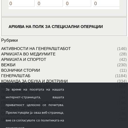
0
0
0
0
АРХИВА НА ПОЛК ЗА СПЕЦИЈАЛНИ ОПЕРАЦИИ
Рубрики
АКТИВНОСТИ НА ГЕНЕРАЛШТАБОТ
(146)
АРМИЈАТА ВО МЕДИУМИТЕ
(28)
АРМИЈАТА И СПОРТОТ
(42)
ВЕЖБИ
(230)
ВОЈНИЧКИ СТОРИИ
(11)
ГЕНЕРАЛШТАБ
(1184)
КОМАНДА ЗА ОБУКА И ДОКТРИНИ
(334)
КОМАНДА ЗА ОПЕРАЦИИ
(1422)
За време на посетата на нашата
ЛОГИСТИЧКА БАЗА
(64)
МИРОВНИ МИСИИ
(24)
интернет-страницата, вашата
ПРОТОКОЛАРНИ АКТИВНОСТИ
(185)
приватност целосно се почитува.
РОДОВА ЕДНАКВОСТ
(12)
Прелистувајќи ја оваа веб-страница,
СПЕЦИЈАЛНИ СИЛИ
(35)
ЦИВИЛНО ВОЕНА СОРАБОТКА
(113)
вие се согласувате со политиката на