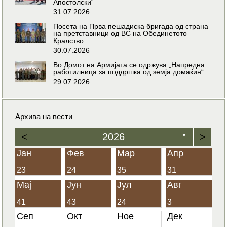
Апостолски“
31.07.2026
Посета на Прва пешадиска бригада од страна
на претставници од ВС на Обединетото
Кралство
30.07.2026
Во Домот на Армијата се одржува „Напредна
работилница за поддршка од земја домаќин“
29.07.2026
Архива на вести
<
2026
>
▼
Јан
Фев
Мар
Апр
23
24
35
31
Мај
Јун
Јул
Авг
41
43
24
3
Сеп
Окт
Ное
Дек