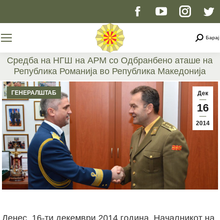
Facebook
YouTube
Instag
T
page
page
page
p
Searc
Барај
opens
opens
opens
o
Средба на НГШ на АРМ со Одбранбено аташе на
Република Романија во Република Македонија
in
in
in
i
You are here:
ГЕНЕРАЛШТАБ
Дек
new
new
new
n
16
2014
window
window
windo
w
Денес, 16-ти декември 2014 година, Началникот на