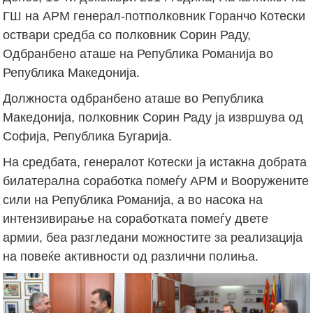
ГШ на АРМ генерал-потполковник Горанчо Котески
оствари средба со полковник Сорин Раду,
Одбранбено аташе на Република Романија во
Република Македонија.
Должноста одбранбено аташе во Република
Македонија, полковник Сорин Раду ја извршува од
Софија, Република Бугарија.
На средбата, генералот Котески ја истакна добрата
билатерална соработка помеѓу АРМ и Вооружените
сили на Република Романија, а во насока на
интензивирање на соработката помеѓу двете
армии, беа разгледани можностите за реализација
на повеќе активности од различни полиња.