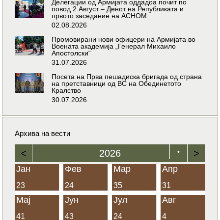
Делегации од Армијата оддадоа почит по
повод 2 Август – Денот на Републиката и
првото заседание на АСНОМ
02.08.2026
Промовирани нови офицери на Армијата во
Воената академија „Генерал Михаило
Апостолски“
31.07.2026
Посета на Прва пешадиска бригада од страна
на претставници од ВС на Обединетото
Кралство
30.07.2026
Архива на вести
<
2026
>
▼
Јан
Фев
Мар
Апр
23
24
35
31
Мај
Јун
Јул
Авг
41
43
24
4