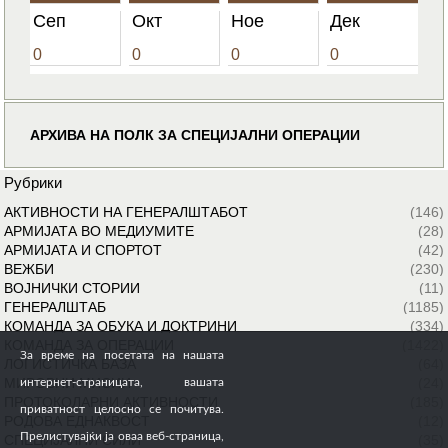
Сеп
Окт
Ное
Дек
0
0
0
0
АРХИВА НА ПОЛК ЗА СПЕЦИЈАЛНИ ОПЕРАЦИИ
Рубрики
АКТИВНОСТИ НА ГЕНЕРАЛШТАБОТ
(146)
АРМИЈАТА ВО МЕДИУМИТЕ
(28)
АРМИЈАТА И СПОРТОТ
(42)
ВЕЖБИ
(230)
ВОЈНИЧКИ СТОРИИ
(11)
ГЕНЕРАЛШТАБ
(1185)
КОМАНДА ЗА ОБУКА И ДОКТРИНИ
(334)
КОМАНДА ЗА ОПЕРАЦИИ
(1422)
За време на посетата на нашата
ЛОГИСТИЧКА БАЗА
(64)
МИРОВНИ МИСИИ
(24)
интернет-страницата, вашата
ПРОТОКОЛАРНИ АКТИВНОСТИ
(185)
приватност целосно се почитува.
РОДОВА ЕДНАКВОСТ
(12)
Прелистувајќи ја оваа веб-страница,
СПЕЦИЈАЛНИ СИЛИ
(35)