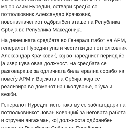
мајор Азим Нуредин, оствари средба со
потполковник Александар Крачковиќ,
новоназначениот одбранбен аташе на Република
Србија во Република Македонија.
На денешната средбата во Генералштабот на АРМ,
генералот Нуредин упати честитки до потполковник
Александар Крачковиќ, кој во наредниот период ќе
ја извршува оваа должност. На средбата се
разговараше за одличната билатерална соработка
помеѓу АРМ и Војската на Србија, која се
реализира во доменот на школување, обука и
вежби.
Генералот Нуредин исто така му се заблагодари на
потполковникот Јован Кованџиќ за неговата работа
и стручен ангажман, кој должноста одбранбен
аташе на Република Србија во Република