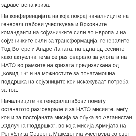
здравствена криза.
На конференцијата на која покрај началниците на
генералштабови учествуваа и Врховните
команданти на сојузничките сили во Европа и на
сојузничките сили за трансформација, генералите
Тод Вотерс и Андре Ланата, на една од сесиите
како актуелна тема се разговарало за улогата на
НАТО во рамките на кризата предизвикана од
„Ковид-19“ и на можностите за понатамошна
поддршка на сојузниците кои искажуваат потреба
за тоа.
Началниците на генералштабови помеѓу
останатото разговарале и за НАТО мисиите, меѓу
кои и за постојаната мисија за обука во Авганистан
„Одлучна Поддршка“, во која мисија Армијата на
Република Северна Македонија учествува со свој