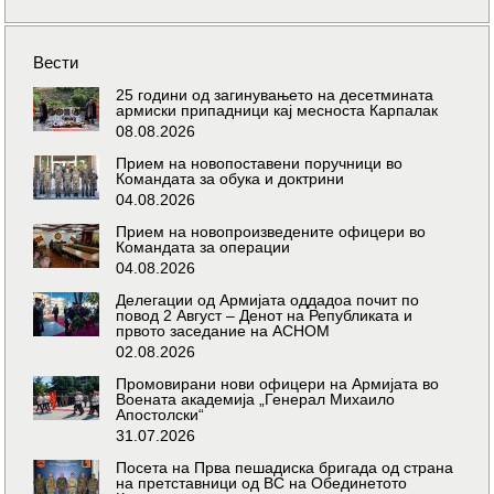
Вести
25 години од загинувањето на десетмината
армиски припадници кај месноста Карпалак
08.08.2026
Прием на новопоставени поручници во
Командата за обука и доктрини
04.08.2026
Прием на новопроизведените офицери во
Командата за операции
04.08.2026
Делегации од Армијата оддадоа почит по
повод 2 Август – Денот на Републиката и
првото заседание на АСНОМ
02.08.2026
Промовирани нови офицери на Армијата во
Воената академија „Генерал Михаило
Апостолски“
31.07.2026
Посета на Прва пешадиска бригада од страна
на претставници од ВС на Обединетото