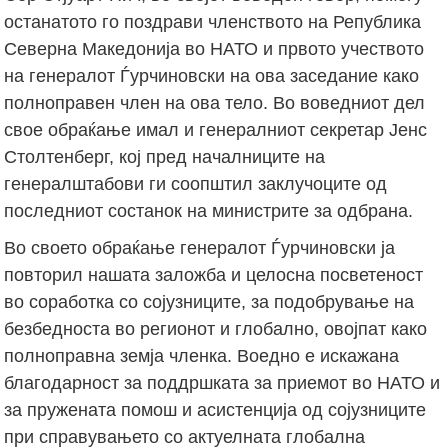
останатото го поздрави членството на Република
Северна Македонија во НАТО и првото учеството
на генералот Ѓурчиновски на ова заседание како
полноправен член на ова тело. Во воведниот дел
свое обраќање имал и генералниот секретар Јенс
Столтенберг, кој пред началниците на
генералштабови ги соопштил заклучоците од
последниот состанок на министрите за одбрана.
Во своето обраќање генералот Ѓурчиновски ја
повторил нашата заложба и целосна посветеност
во соработка со сојузниците, за подобрување на
безбедноста во регионот и глобално, овојпат како
полноправна земја членка. Воедно е искажана
благодарност за поддршката за приемот во НАТО и
за пружената помош и асистенција од сојузниците
при справувањето со актуелната глобална