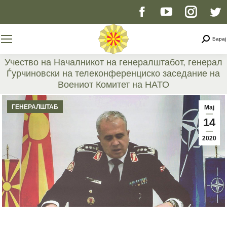
Facebook
YouTube
Instag
T
page
page
page
p
Searc
Барај
opens
opens
opens
o
Учество на Началникот на генералштабот, генерал
Ѓурчиновски на телеконференциско заседание на
in
in
in
i
Воениот Комитет на НАТО
You are here:
new
new
new
n
ГЕНЕРАЛШТАБ
Мај
14
window
window
windo
w
2020