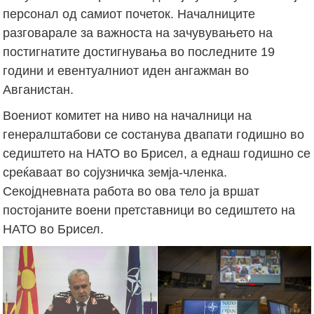
персонал од самиот почеток. Началниците
разговарале за важноста на зачувувањето на
постигнатите достигнувања во последните 19
години и евентуалниот иден ангажман во
Авганистан.
Воениот комитет на ниво на началници на
генералштабови се состанува двапати годишно во
седиштето на НАТО во Брисел, а еднаш годишно се
среќаваат во сојузничка земја-членка.
Секојдневната работа во ова тело ја вршат
постојаните воени претставници во седиштето на
НАТО во Брисел.