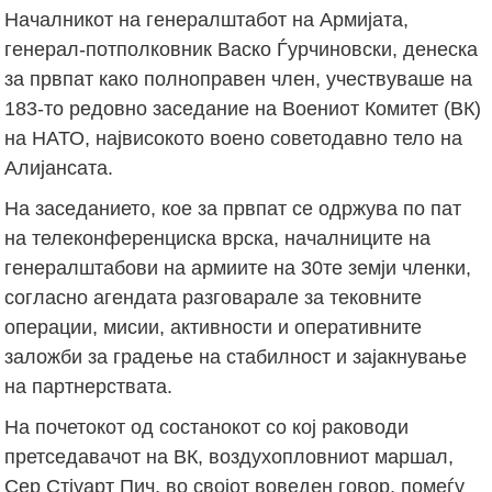
Началникот на генералштабот на Армијата,
генерал-потполковник Васко Ѓурчиновски, денеска
за првпат како полноправен член, учествуваше на
183-то редовно заседание на Воениот Комитет (ВК)
на НАТО, највисокото воено советодавно тело на
Алијансата.
На заседанието, кое за првпат се одржува по пат
на телеконференциска врска, началниците на
генералштабови на армиите на 30те земји членки,
согласно агендата разговарале за тековните
операции, мисии, активности и оперативните
заложби за градење на стабилност и зајакнување
на партнерствата.
На почетокот од состанокот со кој раководи
претседавачот на ВК, воздухопловниот маршал,
Сер Стјуарт Пич, во својот воведен говор, помеѓу