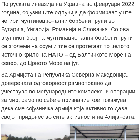
По руската инвазија на Украина во февруари 2022
година, сојузниците одлучија да формираат уште
четири мултинационални борбени групи во
Бугарија, Унгарија, Романија и Словачка. Со ова
вкупниот број на мултинационални борбени групи
се зголеми на осум и тие се протегаат по целото
источно крило на НАТО – од Балтичкото Море на
север, до Црното Море на југ.
За Армијата на Република Северна Македонија,
доверената одговорност рамноправно да
учествува во меѓународните комплексни операции
за мир, само по себе е признание кое покажува
дека сме сојузничка армија која активно го дава
својот придонес во сите активности на Алијансата.