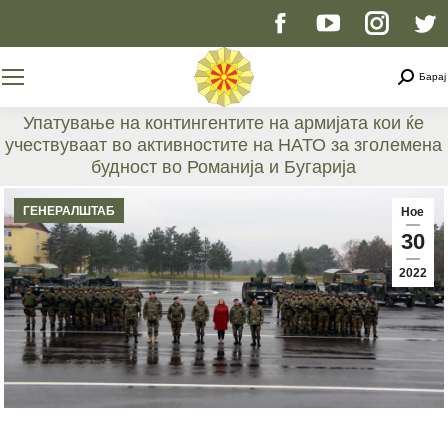
Facebook
YouTube
Instag
T
page
page
page
p
Searc
Барај
opens
opens
opens
o
Упатување на контингентите на армијата кои ќе
учествуваат во активностите на НАТО за зголемена
in
in
in
i
будност во Романија и Бугарија
You are here:
new
new
new
n
ГЕНЕРАЛШТАБ
Ное
30
window
window
windo
w
2022