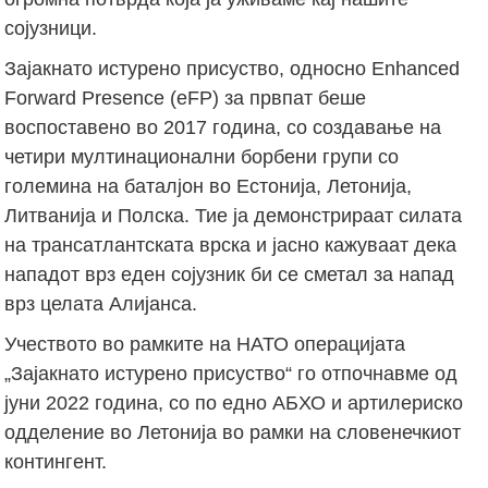
сојузници.
Зајакнато истурено присуство, односно Enhanced
Forward Presence (eFP) за првпат беше
воспоставено во 2017 година, со создавање на
четири мултинационални борбени групи со
големина на баталјон во Естонија, Летонија,
Литванија и Полска. Тие ја демонстрираат силата
на трансатлантската врска и јасно кажуваат дека
нападот врз еден сојузник би се сметал за напад
врз целата Алијанса.
Учеството во рамките на НАТО операцијата
„Зајакнато истурено присуство“ го отпочнавме од
јуни 2022 година, со по едно АБХО и артилериско
одделение во Летонија во рамки на словенечкиот
контингент.