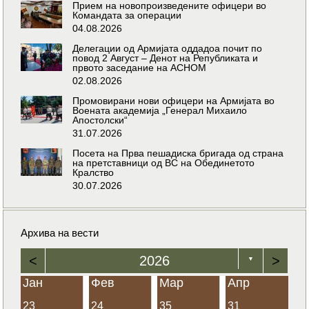
Прием на новопроизведените офицери во
Командата за операции
04.08.2026
Делегации од Армијата оддадоа почит по
повод 2 Август – Денот на Републиката и
првото заседание на АСНОМ
02.08.2026
Промовирани нови офицери на Армијата во
Воената академија „Генерал Михаило
Апостолски“
31.07.2026
Посета на Прва пешадиска бригада од страна
на претставници од ВС на Обединетото
Кралство
30.07.2026
Архива на вести
<
2026
>
▼
Јан
Фев
Мар
Апр
23
24
35
31