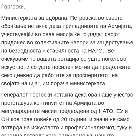
Ѓоргоски.
Министерката за одбрана, Петровска во своето
обраќање истакна дека припадниците на Армијата,
учествувајќи во оваа мисија ќе го дадат својот
придонес во колективните напори за зацврстување
на безбедноста и стабилноста на НАТО. „Ве
очекуваме по вашата ротација со уште поголемо
искуство, и со уште посилен мотив да продолжите
секојдневно да работите за просперитетот на
својата нација“, им порача министерката.
Генералот Ѓоргоски истакна дека ова наше учество
претставува континуитет на Армијата во
меѓународните мисии предводени од НАТО, ЕУ и
ОН кое трае повеќе од 20 години, и значи не само
потврда на искуството и професионализмот, туку и
огромна потврда која ја уживаме кај нашите