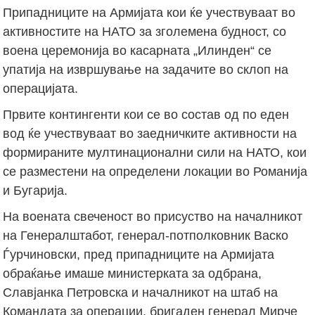
Припадниците на Армијата кои ќе учествуваат во
активностите на НАТО за зголемена будност, со
воена церемонија во касарната „Илинден“ се
упатија на извршување на задачите во склоп на
операцијата.
Првите контингенти кои се во состав од по еден
вод ќе учествуваат во заедничките активности на
формираните мултинационални сили на НАТО, кои
се разместени на определени локации во Романија
и Бугарија.
На воената свеченост во присуство на началникот
на Генералштабот, генерал-потполковник Васко
Ѓурчиновски, пред припадниците на Армијата
обраќање имаше министерката за одбрана,
Славјанка Петровска и началникот на штаб на
Командата за операции, бригаден генерал Мирче