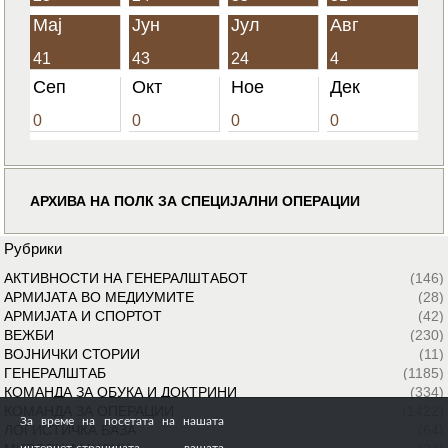
Мај
Јун
Јул
Авг
41
43
24
4
Сеп
Окт
Ное
Дек
0
0
0
0
АРХИВА НА ПОЛК ЗА СПЕЦИЈАЛНИ ОПЕРАЦИИ
Рубрики
АКТИВНОСТИ НА ГЕНЕРАЛШТАБОТ
(146)
АРМИЈАТА ВО МЕДИУМИТЕ
(28)
АРМИЈАТА И СПОРТОТ
(42)
ВЕЖБИ
(230)
ВОЈНИЧКИ СТОРИИ
(11)
ГЕНЕРАЛШТАБ
(1185)
КОМАНДА ЗА ОБУКА И ДОКТРИНИ
(334)
КОМАНДА ЗА ОПЕРАЦИИ
(1422)
За време на посетата на нашата
ЛОГИСТИЧКА БАЗА
(64)