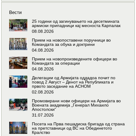
Вести
25 години од загинувањето на десетмината
армиски припадници кај месноста Карпалак
08.08.2026
Прием на новопоставени поручници во
Командата за обука и доктрини
04.08.2026
Прием на новопроизведените офицери во
Командата за операции
04.08.2026
Делегации од Армијата оддадоа почит по
повод 2 Август – Денот на Републиката и
првото заседание на АСНОМ
02.08.2026
Промовирани нови офицери на Армијата во
Воената академија „Генерал Михаило
Апостолски“
31.07.2026
Посета на Прва пешадиска бригада од страна
на претставници од ВС на Обединетото
Кралство