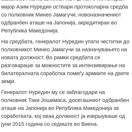
мајор Азим Нуредин оствари протоколарна средба
со полковник Минео Јамагучи, новоназначениот
одбранбен аташе на Јапонија, акредитиран во
Република Македонија.
На средбата, генералот Нуредин упати честитки до
полковникот Минео Јамагучи за назначувањето на
новата должност. Во рамки средбата се
разговараше за можностите за интензивирање на
билатералната соработка помеѓу армиите на двете
земји.
Генералот Нуредин му се заблагодари на
полковник Таки Јошимаса, досегашниот одбранбен
аташе на Јапонија во Република Македонија за
соработката, кој оваа должност ја извршуваше од
јуни 2015 година со седиште во Виена.