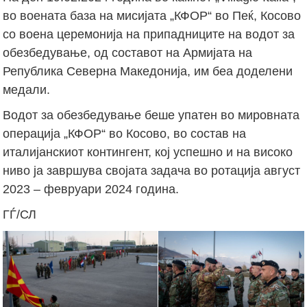
во воената база на мисијата „КФОР“ во Пеќ, Косово
со воена церемонија на припадниците на водот за
обезбедување, од составот на Армијата на
Република Северна Македонија, им беа доделени
медали.
Водот за обезбедување беше упатен во мировната
операција „КФОР“ во Косово, во состав на
италијанскиот контингент, кој успешно и на високо
ниво ја завршува својата задача во ротација август
2023 – февруари 2024 година.
ГЃ/СЛ