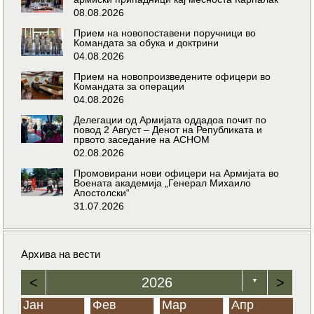
08.08.2026
Прием на новопоставени поручници во
Командата за обука и доктрини
04.08.2026
Прием на новопроизведените офицери во
Командата за операции
04.08.2026
Делегации од Армијата оддадоа почит по
повод 2 Август – Денот на Републиката и
првото заседание на АСНОМ
02.08.2026
Промовирани нови офицери на Армијата во
Воената академија „Генерал Михаило
Апостолски“
31.07.2026
Архива на вести
<
2026
>
▼
Јан
Фев
Мар
Апр