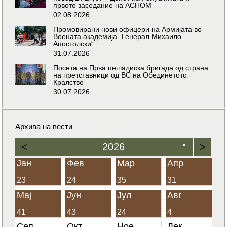
првото заседание на АСНОМ
02.08.2026
Промовирани нови офицери на Армијата во
Воената академија „Генерал Михаило
Апостолски“
31.07.2026
Посета на Прва пешадиска бригада од страна
на претставници од ВС на Обединетото
Кралство
30.07.2026
Архива на вести
<
2026
>
▼
Јан
Фев
Мар
Апр
23
24
35
31
Мај
Јун
Јул
Авг
41
43
24
4
Сеп
Окт
Ное
Дек