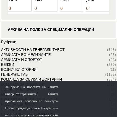
0
0
0
0
АРХИВА НА ПОЛК ЗА СПЕЦИЈАЛНИ ОПЕРАЦИИ
Рубрики
АКТИВНОСТИ НА ГЕНЕРАЛШТАБОТ
(146)
АРМИЈАТА ВО МЕДИУМИТЕ
(28)
АРМИЈАТА И СПОРТОТ
(42)
ВЕЖБИ
(230)
ВОЈНИЧКИ СТОРИИ
(11)
ГЕНЕРАЛШТАБ
(1185)
КОМАНДА ЗА ОБУКА И ДОКТРИНИ
(334)
КОМАНДА ЗА ОПЕРАЦИИ
(1422)
За време на посетата на нашата
ЛОГИСТИЧКА БАЗА
(64)
МИРОВНИ МИСИИ
(24)
интернет-страницата, вашата
ПРОТОКОЛАРНИ АКТИВНОСТИ
(185)
приватност целосно се почитува.
РОДОВА ЕДНАКВОСТ
(12)
Прелистувајќи ја оваа веб-страница,
СПЕЦИЈАЛНИ СИЛИ
(35)
ЦИВИЛНО ВОЕНА СОРАБОТКА
(113)
вие се согласувате со политиката на