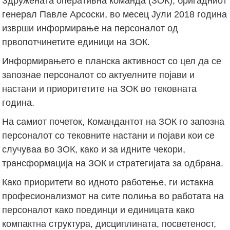
Здружената оперативна команда (ЗОК), бригадниот
генерал Павле Арсоски, во месец Јули 2018 година
изврши информирање на персоналот од
првопотчинетите единици на ЗОК.
Информирањето е планска активност со цел да се
запознае персоналот со актуелните појави и
настани и приоритетите на ЗОК во тековната
година.
На самиот почеток, Командантот на ЗОК го запозна
персоналот со тековните настани и појави кои се
случуваа во ЗОК, како и за идните чекори,
трансформација на ЗОК и стратегијата за одбрана.
Како приоритети во идното работење, ги истакна
професионализмот на сите полиња во работата на
персоналот како поединци и единицата како
компактна структура, дисциплината, посветеност,