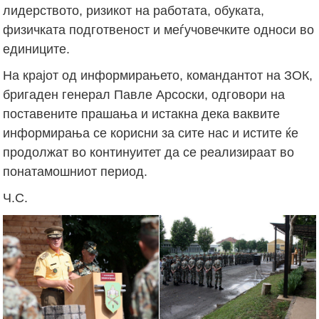
лидерството, ризикот на работата, обуката,
физичката подготвеност и меѓучовечките односи во
единиците.
На крајот од информирањето, командантот на ЗОК,
бригаден генерал Павле Арсоски, одговори на
поставените прашања и истакна дека ваквите
информирања се корисни за сите нас и истите ќе
продолжат во континуитет да се реализираат во
понатамошниот период.
Ч.С.