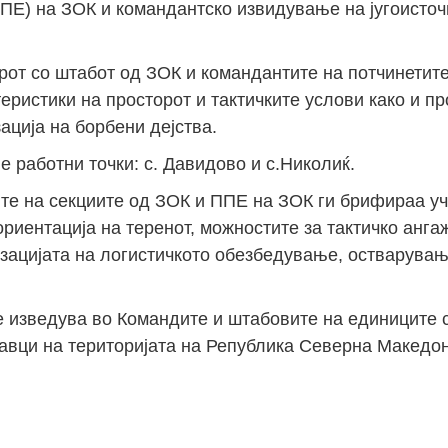
Е) на ЗОК и командантско извидување на југоисточ
рот со штабот од ЗОК и командантите на потчинетит
теристики на просторот и тактичките услови како и п
ација на борбени дејства.
 работни точки: с. Давидово и с.Николиќ.
ите на секциите од ЗОК и ППЕ на ЗОК ги брифираа уч
ориентација на теренот, можностите за тактичко анг
изацијата на логистичкото обезбедување, остварувањ
е изведува во Командите и штабовите на единиците 
равци на територијата на Република Северна Македон