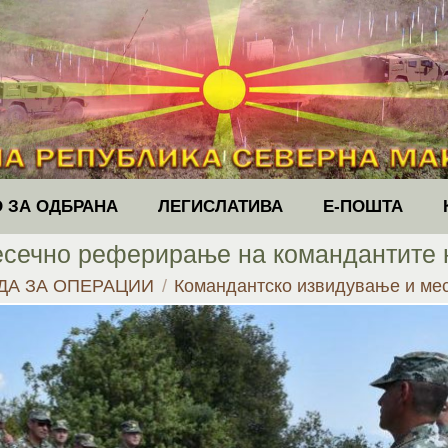
 ЗА ОДБРАНА
ЛЕГИСЛАТИВА
Е-ПОШТА
есечно реферирање на командантите н
ДА ЗА ОПЕРАЦИИ
Командантско извидување и м