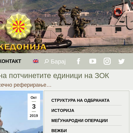
Барај
Search:
КОНТАКТ
Facebook
YouTube
Instagram
Twitt
а потчинетите единици на ЗОК
page
page
page
page
есечно реферирање…
opens
opens
opens
open
Окт
СТРУКТУРА НА ОДБРАНАТА
3
in
in
in
in
ИСТОРИЈА
2019
МЕЃУНАРОДНИ ОПЕРАЦИИ
new
new
new
new
ВЕЖБИ