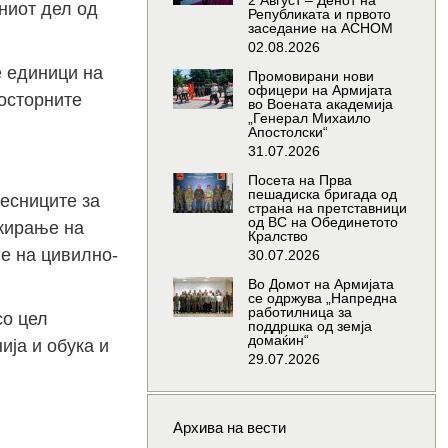
2 Август – Денот на
ниот дел од
Републиката и првото
заседание на АСНОМ
02.08.2026
е единици на
Промовирани нови
офицери на Армијата
росторните
во Воената академија
„Генерал Михаило
Апостолски“
31.07.2026
Посета на Прва
пешадиска бригада од
есниците за
страна на претставници
од ВС на Обединетото
ажирање на
Кралство
е на цивилно-
30.07.2026
Во Домот на Армијата
се одржува „Напредна
работилница за
со цел
поддршка од земја
домаќин“
ија и обука и
29.07.2026
Архива на вести