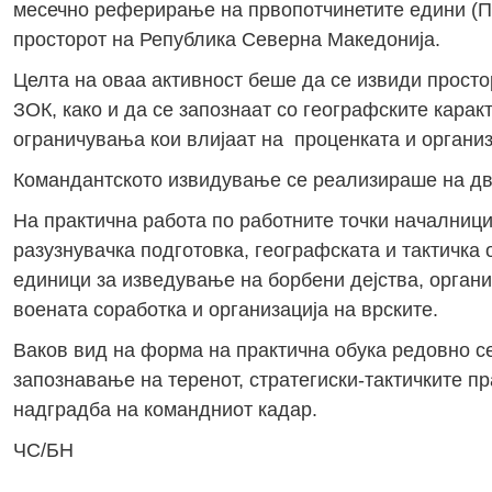
месечно реферирање на првопотчинетите едини (ПП
просторот на Република Северна Македонија.
Целта на оваа активност беше да се извиди просто
ЗОК, како и да се запознаат со географските карак
ограничувања кои влијаат на проценката и организ
Командантското извидување се реализираше на две
На практична работа по работните точки началниц
разузнувачка подготовка, географската и тактичка 
единици за изведување на борбени дејства, орган
воената соработка и организација на врските.
Ваков вид на форма на практична обука редовно с
запознавање на теренот, стратегиски-тактичките п
надградба на командниот кадар.
ЧС/БН