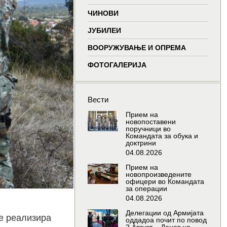
window
window
window
wind
ЧИНОВИ
ЈУБИЛЕИ
ВООРУЖУВАЊЕ И ОПРЕМА
ФОТОГАЛЕРИЈА
Вести
Прием на
новопоставени
поручници во
Командата за обука и
доктрини
04.08.2026
Прием на
новопроизведените
офицери во Командата
за операции
04.08.2026
Делегации од Армијата
е реализира
оддадоа почит по повод