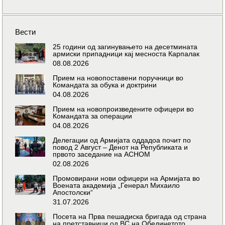
Вести
25 години од загинувањето на десетмината
армиски припадници кај месноста Карпалак
08.08.2026
Прием на новопоставени поручници во
Командата за обука и доктрини
04.08.2026
Прием на новопроизведените офицери во
Командата за операции
04.08.2026
Делегации од Армијата оддадоа почит по
повод 2 Август – Денот на Републиката и
првото заседание на АСНОМ
02.08.2026
Промовирани нови офицери на Армијата во
Воената академија „Генерал Михаило
Апостолски“
31.07.2026
Посета на Прва пешадиска бригада од страна
на претставници од ВС на Обединетото