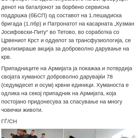
денот на баталјонот за борбено сервисна
поддршка (бБСП) од составот на 1.пешадиска
бригада (1.пбр) и Патронатот на касарната „Кузман
Јосифовски-Питу“ во Тетово, во соработка со
Црвениот Крст и одделот за трансфузиологија, се
реализираше акција за доброволно дарување на
крв.
Припадниците на Армијата ја покажаа и потврдија
својата хуманост доброволно дарувајќи 78
(седумдесет и осум) крвни единици. Хуманоста е
одлика на секој припадник на Армијата, која
постојано придонесува за спасување на многу
човечки животи.
ГЃ/СН