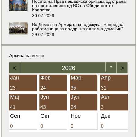
Посета на Прва пешадиска бригада од страна
на претставници од ВС на Обединетото
Кралство
30.07.2026
Во Домот на Армијата се одржува „Напредна
работилница за поддршка од земја домаќин“
29.07.2026
Архива на вести
<
2026
>
▼
Јан
Фев
Мар
Апр
23
24
35
31
Мај
Јун
Јул
Авг
41
43
24
3
Сеп
Окт
Ное
Дек
0
0
0
0