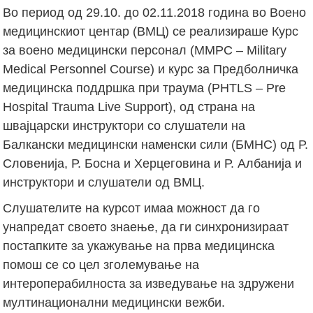
Во период од 29.10. до 02.11.2018 година во Воено
медицинскиот центар (ВМЦ) се реализираше Курс
за воено медицински персонал (MMPC – Military
Medical Personnel Course) и курс за Предболничка
медицинска поддршка при траума (PHTLS – Pre
Hospital Trauma Live Support), од страна на
швајцарски инструктори со слушатели на
Балкански медицински наменски сили (БМНС) од Р.
Словенија, Р. Босна и Херцеговина и Р. Албанија и
инструктори и слушатели од ВМЦ.
Слушателите на курсот имаа можност да го
унапредат своето знаење, да ги синхронизираат
постапките за укажување на прва медицинска
помош се со цел зголемување на
интероперабилноста за изведување на здружени
мултинационални медицински вежби.