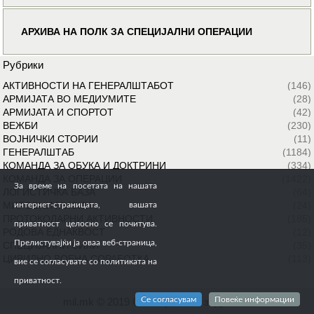
АРХИВА НА ПОЛК ЗА СПЕЦИЈАЛНИ ОПЕРАЦИИ
Рубрики
АКТИВНОСТИ НА ГЕНЕРАЛШТАБОТ
(146)
АРМИЈАТА ВО МЕДИУМИТЕ
(28)
АРМИЈАТА И СПОРТОТ
(42)
ВЕЖБИ
(230)
ВОЈНИЧКИ СТОРИИ
(11)
ГЕНЕРАЛШТАБ
(1184)
КОМАНДА ЗА ОБУКА И ДОКТРИНИ
(334)
КОМАНДА ЗА ОПЕРАЦИИ
(1422)
За време на посетата на нашата
ЛОГИСТИЧКА БАЗА
(64)
МИРОВНИ МИСИИ
(24)
интернет-страницата, вашата
ПРОТОКОЛАРНИ АКТИВНОСТИ
(185)
приватност целосно се почитува.
РОДОВА ЕДНАКВОСТ
(12)
Прелистувајќи ја оваа веб-страница,
СПЕЦИЈАЛНИ СИЛИ
(35)
ЦИВИЛНО ВОЕНА СОРАБОТКА
(113)
вие се согласувате со политиката на
приватност.
Се согласувам
Повеќе информации
mil.mk © 2019 Сите права се задржани