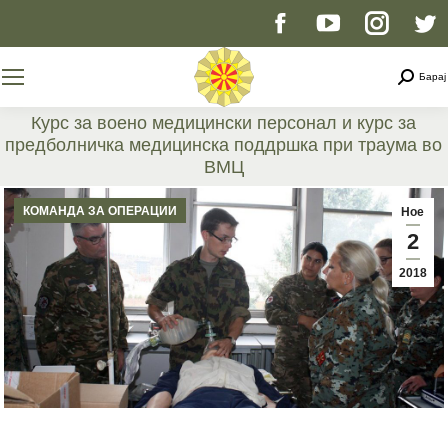
Facebook
YouTube
Instag
T
page
page
page
p
Searc
Барај
opens
opens
opens
o
Курс за воено медицински персонал и курс за
предболничка медицинска поддршка при траума во
in
in
in
i
ВМЦ
You are here:
new
new
new
n
КОМАНДА ЗА ОПЕРАЦИИ
Ное
2
window
window
windo
w
2018