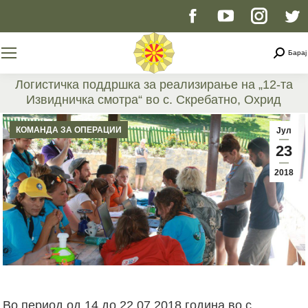
Facebook
YouTube
Instag
T
page
page
page
p
Searc
Барај
opens
opens
opens
o
Логистичка поддршка за реализирање на „12-та
Извидничка смотра“ во с. Скребатно, Охрид
in
in
in
i
You are here:
КОМАНДА ЗА ОПЕРАЦИИ
Јул
new
new
new
n
23
2018
window
window
windo
w
Во период од 14 до 22.07.2018 година во с.