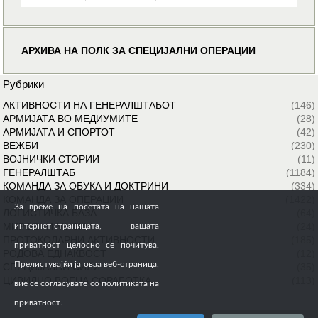
АРХИВА НА ПОЛК ЗА СПЕЦИЈАЛНИ ОПЕРАЦИИ
Рубрики
АКТИВНОСТИ НА ГЕНЕРАЛШТАБОТ
(146)
АРМИЈАТА ВО МЕДИУМИТЕ
(28)
АРМИЈАТА И СПОРТОТ
(42)
ВЕЖБИ
(230)
ВОЈНИЧКИ СТОРИИ
(11)
ГЕНЕРАЛШТАБ
(1184)
КОМАНДА ЗА ОБУКА И ДОКТРИНИ
(334)
КОМАНДА ЗА ОПЕРАЦИИ
(1422)
За време на посетата на нашата
ЛОГИСТИЧКА БАЗА
(64)
МИРОВНИ МИСИИ
(24)
интернет-страницата, вашата
ПРОТОКОЛАРНИ АКТИВНОСТИ
(185)
приватност целосно се почитува.
РОДОВА ЕДНАКВОСТ
(12)
Прелистувајќи ја оваа веб-страница,
СПЕЦИЈАЛНИ СИЛИ
(35)
ЦИВИЛНО ВОЕНА СОРАБОТКА
(113)
вие се согласувате со политиката на
приватност.