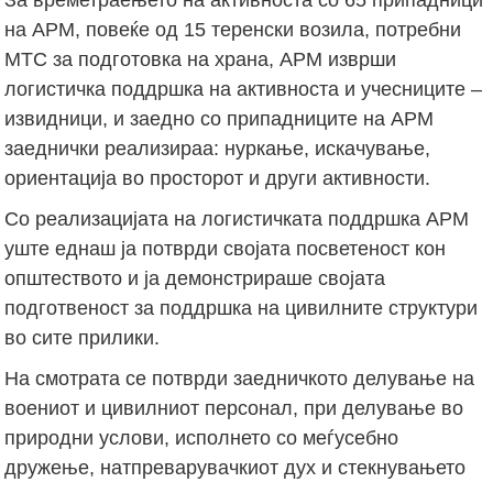
на АРМ, повеќе од 15 теренски возила, потребни
МТС за подготовка на храна, АРМ изврши
логистичка поддршка на активноста и учесниците –
извидници, и заедно со припадниците на АРМ
заеднички реализираа: нуркање, искачување,
ориентација во просторот и други активности.
Со реализацијата на логистичката поддршка АРМ
уште еднаш ја потврди својата посветеност кон
општеството и ја демонстрираше својата
подготвеност за поддршка на цивилните структури
во сите прилики.
На смотрата се потврди заедничкото делување на
воениот и цивилниот персонал, при делување во
природни услови, исполнето со меѓусебно
дружење, натпреварувачкиот дух и стекнувањето