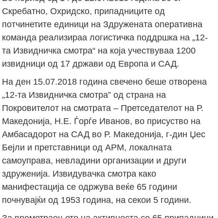
Скребатно, Охридско, припадниците од
потчинетите единици на Здружената оперативна
команда реализираа логистичка поддршка на „12-
та Извидничка смотра“ на која учествуваа 1200
извидници од 17 држави од Европа и САД.
На ден 15.07.2018 година свечено беше отворена
„12-та Извидничка смотра” од страна на
Покровителот на смотрата – Претседателот на Р.
Македонија, Н.Е. Ѓорѓе Иванов, во присуство на
Амбасадорот на САД во Р. Македонија, г-дин Џес
Бејли и претставници од АРМ, локалната
самоуправа, невладини организации и други
здруженија. Извидувачка смотра како
манифестација се одржува веќе 65 години
почнувајќи од 1953 година, на секои 5 години.
За времетраењето на активноста со 65 припадници