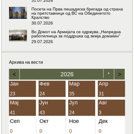
31.07.2026
Посета на Прва пешадиска бригада од страна
на претставници од ВС на Обединетото
Кралство
30.07.2026
Во Домот на Армијата се одржува „Напредна
работилница за поддршка од земја домаќин“
29.07.2026
Архива на вести
<
2026
>
▼
Јан
Фев
Мар
Апр
23
24
35
31
Мај
Јун
Јул
Авг
41
43
24
3
Сеп
Окт
Ное
Дек
0
0
0
0