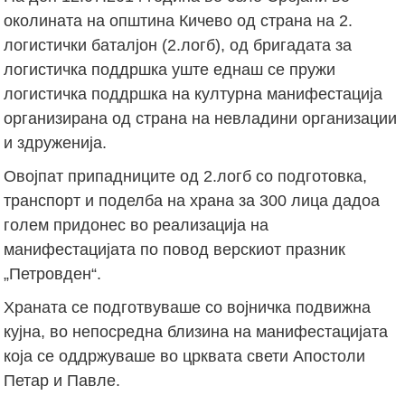
околината на општина Кичево од страна на 2.
логистички баталјон (2.логб), од бригадата за
логистичка поддршка уште еднаш се пружи
логистичка поддршка на културна манифестација
организирана од страна на невладини организации
и здруженија.
Овојпат припадниците од 2.логб со подготовка,
транспорт и поделба на храна за 300 лица дадоа
голем придонес во реализација на
манифестацијата по повод верскиот празник
„Петровден“.
Храната се подготвуваше со војничка подвижна
кујна, во непосредна близина на манифестацијата
која се оддржуваше во црквата свети Апостоли
Петар и Павле.