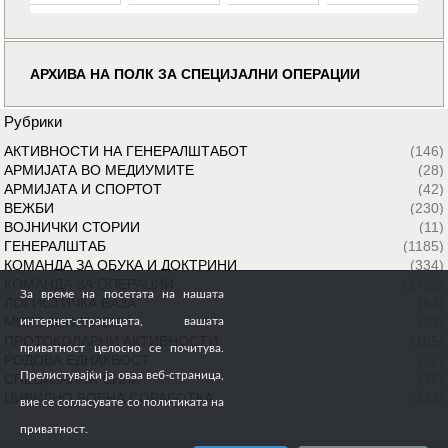
АРХИВА НА ПОЛК ЗА СПЕЦИЈАЛНИ ОПЕРАЦИИ
Рубрики
АКТИВНОСТИ НА ГЕНЕРАЛШТАБОТ
(146)
АРМИЈАТА ВО МЕДИУМИТЕ
(28)
АРМИЈАТА И СПОРТОТ
(42)
ВЕЖБИ
(230)
ВОЈНИЧКИ СТОРИИ
(11)
ГЕНЕРАЛШТАБ
(1185)
КОМАНДА ЗА ОБУКА И ДОКТРИНИ
(334)
КОМАНДА ЗА ОПЕРАЦИИ
(1422)
За време на посетата на нашата
ЛОГИСТИЧКА БАЗА
(64)
МИРОВНИ МИСИИ
(24)
интернет-страницата, вашата
ПРОТОКОЛАРНИ АКТИВНОСТИ
(185)
приватност целосно се почитува.
РОДОВА ЕДНАКВОСТ
(12)
Прелистувајќи ја оваа веб-страница,
СПЕЦИЈАЛНИ СИЛИ
(35)
ЦИВИЛНО ВОЕНА СОРАБОТКА
(113)
вие се согласувате со политиката на
приватност.