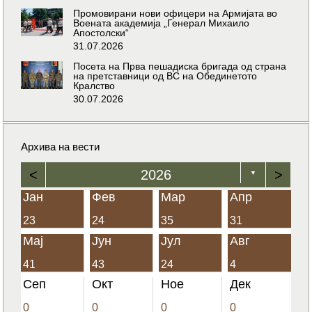
Промовирани нови офицери на Армијата во
Воената академија „Генерал Михаило
Апостолски“
31.07.2026
Посета на Прва пешадиска бригада од страна
на претставници од ВС на Обединетото
Кралство
30.07.2026
Архива на вести
<
2026
>
▼
Јан
Фев
Мар
Апр
23
24
35
31
Мај
Јун
Јул
Авг
41
43
24
4
Сеп
Окт
Ное
Дек
0
0
0
0