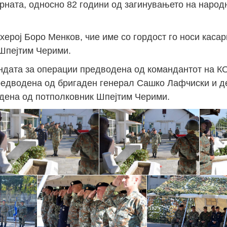
рната, односно 82 години од загинувањето на народ
херој Боро Менков, чие име со гордост го носи каса
 Шпејтим Черими.
ндата за операции предводена од командантот на КО
редводена од бригаден генерал Сашко Лафчиски и д
одена од потполковник Шпејтим Черими.