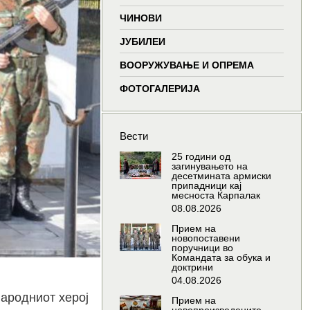
window
window
window
wind
ЧИНОВИ
ЈУБИЛЕИ
ВООРУЖУВАЊЕ И ОПРЕМА
ФОТОГАЛЕРИЈА
Вести
25 години од
загинувањето на
десетмината армиски
припадници кај
месноста Карпалак
08.08.2026
Прием на
новопоставени
поручници во
Командата за обука и
доктрини
04.08.2026
народниот херој
Прием на