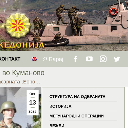
Барај
Search:
КОНТАКТ
Facebook
YouTube
Instagram
Twitt
“ во Куманово
page
page
page
page
асарната „Боро…
opens
opens
opens
open
Окт
СТРУКТУРА НА ОДБРАНАТА
13
in
in
in
in
ИСТОРИЈА
2023
МЕЃУНАРОДНИ ОПЕРАЦИИ
new
new
new
new
ВЕЖБИ