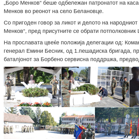
„Боро Менков“ беше одбележан патронатот на каса
Менков во реонот на село Белановце.
Со пригоден говор за ликот и делото на народниот 
Менков“, пред присутните се обрати потполковник
На прославата цвеќе положија делегации од: Кома
генерал Емини Бесник, од 1.пешадиска бригада, п
баталјонот за Борбено сервисна поддршка, предв