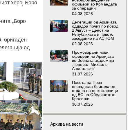
новопроизведените
ниот херој Боро
офицери во Командата
за операции
04.08.2026
рната „Боро
Делегации од Армијата
оддадоа почит по повод
2 Август – Денот на
Републиката и првото
заседание на АСНОМ
, бригаден
02.08.2026
елегација од
Промовирани нови
офицери на Армијата
во Воената академија
„Генерал Михаило
Апостолски“
31.07.2026
Посета на Прва
пешадиска бригада од
страна на претставници
од ВС на Обединетото
Кралство
30.07.2026
Архива на вести