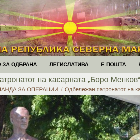
 ЗА ОДБРАНА
ЛЕГИСЛАТИВА
Е-ПОШТА
тронатот на касарната „Боро Менков
МАНДА ЗА ОПЕРАЦИИ
Одбележан патронатот на к