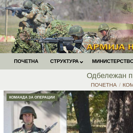
ПОЧЕТНА
СТРУКТУРА
МИНИСТЕРСТВО
Одбележан па
You are here:
ПОЧЕТНА
КО
КОМАНДА ЗА ОПЕРАЦИИ