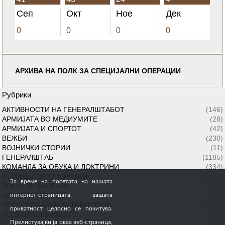
Сеп
Окт
Ное
Дек
0
0
0
0
АРХИВА НА ПОЛК ЗА СПЕЦИЈАЛНИ ОПЕРАЦИИ
Рубрики
АКТИВНОСТИ НА ГЕНЕРАЛШТАБОТ
(146)
АРМИЈАТА ВО МЕДИУМИТЕ
(28)
АРМИЈАТА И СПОРТОТ
(42)
ВЕЖБИ
(230)
ВОЈНИЧКИ СТОРИИ
(11)
ГЕНЕРАЛШТАБ
(1185)
КОМАНДА ЗА ОБУКА И ДОКТРИНИ
(334)
КОМАНДА ЗА ОПЕРАЦИИ
(1422)
За време на посетата на нашата
ЛОГИСТИЧКА БАЗА
(64)
МИРОВНИ МИСИИ
(24)
интернет-страницата, вашата
ПРОТОКОЛАРНИ АКТИВНОСТИ
(185)
приватност целосно се почитува.
РОДОВА ЕДНАКВОСТ
(12)
Прелистувајќи ја оваа веб-страница,
СПЕЦИЈАЛНИ СИЛИ
(35)