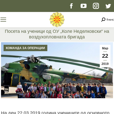
Facebook
YouTube
Instag
T
page
page
page
p
Searc
Барај
opens
opens
opens
o
Посета на ученици од ОУ „Коле Неделковски“ на
воздухопловната бригада
in
in
in
i
You are here:
КОМАНДА ЗА ОПЕРАЦИИ
Мар
new
new
new
n
22
2019
window
window
windo
w
На ден 22.03.2019 година учениците од основното