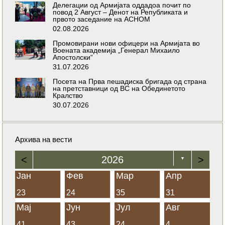
Делегации од Армијата оддадоа почит по
повод 2 Август – Денот на Републиката и
првото заседание на АСНОМ
02.08.2026
Промовирани нови офицери на Армијата во
Воената академија „Генерал Михаило
Апостолски“
31.07.2026
Посета на Прва пешадиска бригада од страна
на претставници од ВС на Обединетото
Кралство
30.07.2026
Архива на вести
<
2026
>
▼
Јан
Фев
Мар
Апр
23
24
35
31
Мај
Јун
Јул
Авг
41
43
24
4