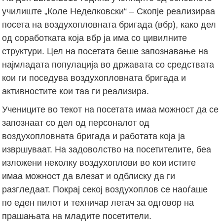
училиште „Коле Неделковски“ – Скопје реализираа
посета на воздухопловната бригада (вбр), како дел
од соработката која вбр ја има со цивилните
структури. Цел на посетата беше запознавање на
најмладата популација во државата со средствата
кои ги поседува воздухопловната бригада и
активностите кои таа ги реализира.
Учениците во текот на посетата имаа можност да се
запознаат со дел од персоналот од
воздухопловната бригада и работата која ја
извршуваат. На задоволство на посетителите, беа
изложени неколку воздухоплови во кои истите
имаа можност да влезат и одблиску да ги
разгледаат. Покрај секој воздухоплов се наоѓаше
по еден пилот и техничар летач за одговор на
прашањата на младите посетители.