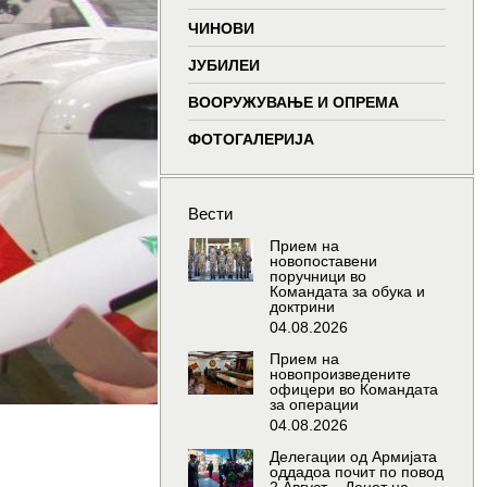
window
window
window
wind
ЧИНОВИ
ЈУБИЛЕИ
ВООРУЖУВАЊЕ И ОПРЕМА
ФОТОГАЛЕРИЈА
Вести
Прием на
новопоставени
поручници во
Командата за обука и
доктрини
04.08.2026
Прием на
новопроизведените
офицери во Командата
за операции
04.08.2026
Делегации од Армијата
оддадоа почит по повод