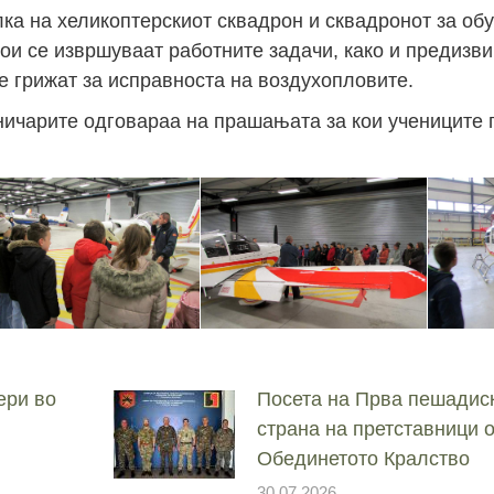
ка на хеликоптерскиот сквадрон и сквадронот за обу
кои се извршуваат работните задачи, како и предизви
е грижат за исправноста на воздухопловите.
ничарите одговараа на прашањата за кои учениците п
ери во
Посета на Прва пешадис
страна на претставници 
Обединетото Кралство
30.07.2026