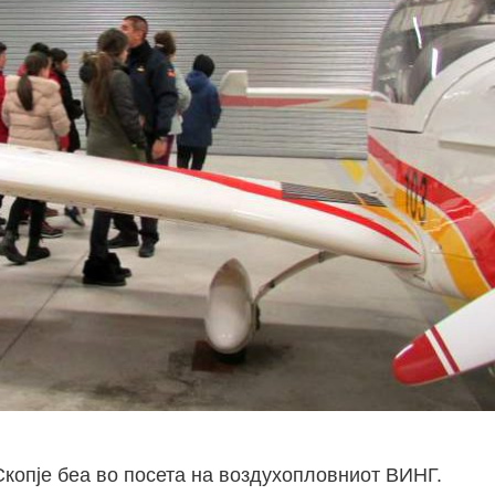
копје беа во посета на воздухопловниот ВИНГ.