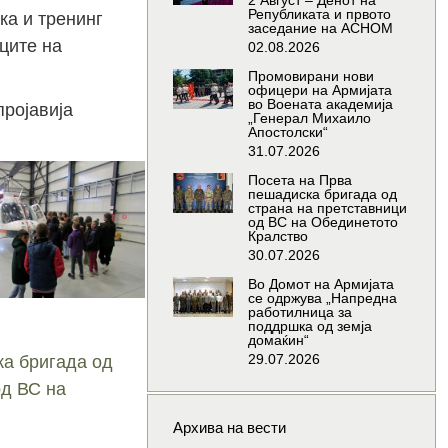
2 Август – Денот на
Републиката и првото
ка и тренинг
заседание на АСНОМ
ците на
02.08.2026
Промовирани нови
офицери на Армијата
во Воената академија
ројавија
„Генерал Михаило
Апостолски“
31.07.2026
Посета на Прва
пешадиска бригада од
страна на претставници
од ВС на Обединетото
Кралство
30.07.2026
Во Домот на Армијата
се одржува „Напредна
работилница за
поддршка од земја
домаќин“
29.07.2026
ка бригада од
од ВС на
Архива на вести