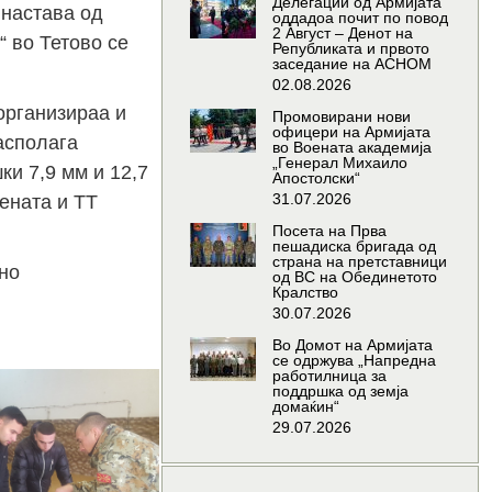
Делегации од Армијата
 настава од
оддадоа почит по повод
2 Август – Денот на
 во Тетово се
Републиката и првото
заседание на АСНОМ
02.08.2026
организираа и
Промовирани нови
офицери на Армијата
асполага
во Воената академија
„Генерал Михаило
и 7,9 мм и 12,7
Апостолски“
31.07.2026
ената и ТТ
Посета на Прва
пешадиска бригада од
страна на претставници
но
од ВС на Обединетото
Кралство
30.07.2026
Во Домот на Армијата
се одржува „Напредна
работилница за
поддршка од земја
домаќин“
29.07.2026