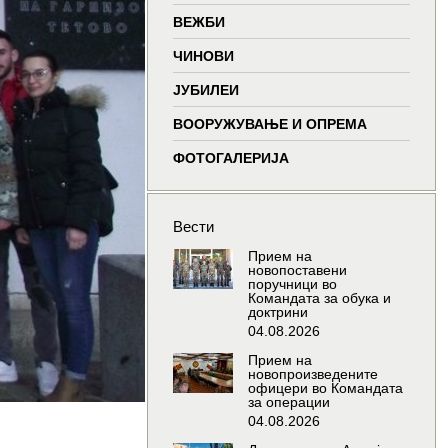
window
window
window
wind
ВЕЖБИ
ЧИНОВИ
ЈУБИЛЕИ
ВООРУЖУВАЊЕ И ОПРЕМА
ФОТОГАЛЕРИЈА
Вести
Прием на
новопоставени
поручници во
Командата за обука и
доктрини
04.08.2026
Прием на
новопроизведените
офицери во Командата
за операции
04.08.2026