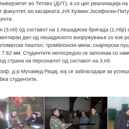
иверзитет во Тетово (ДУТ), а со цел реализација на
 факултет, во касарната „НХ Кузман Јосифоски-Питу“
енти.
 (3.пб) од составот на 1.пешадиска бригада (1.пбр) 
резентиран дел од пешадиското вооружување со кое р
томатски пиштол, тромблонски мини, снајперска пушк
 7,62 мм. Студентите непосредно се запознаа со нам
д страна на персоналот од составот на 3.пб.
роф. д-р Мухамед Рацај, кој се заблагодари за успеш
беа студентите.