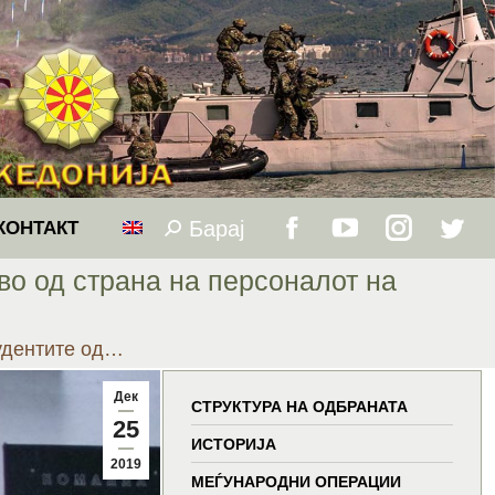
Барај
Search:
КОНТАКТ
Facebook
YouTube
Instagram
Twitt
во од страна на персоналот на
page
page
page
page
тудентите од…
opens
opens
opens
open
Дек
in
in
in
in
СТРУКТУРА НА ОДБРАНАТА
25
ИСТОРИЈА
new
new
new
new
2019
МЕЃУНАРОДНИ ОПЕРАЦИИ