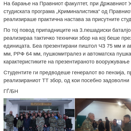
На барање на Правниот факултет, при Државниот Ун
студиската програма „Криминалистика“ од Правниот
реализираше практична настава за присутните студ
По тој повод припадниците на 3.пешадиски баталјон
реализираа тактичко технички збор на кој беше п
единицата. Беа презентирани пиштол ЧЗ 75 мм и ав
мм, РРФ 64 мм, пушкомитралез и автоматска пушка
карактеристиките на презентираното вооружување о
Студентите ги предводеше генералот во пензија, п
реализираниот ТТ збор, од кои посебно задоволни 
ГЃ/БН