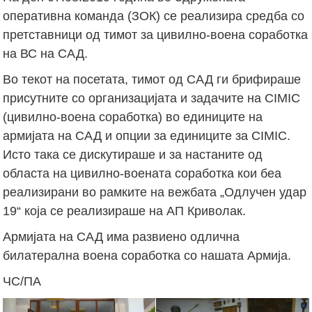
оперативна команда (ЗОК) се реализира средба со
претставници од тимот за цивилно-воена соработка
на ВС на САД.
Во текот на посетата, тимот од САД ги брифираше
присутните со организацијата и задачите на CIMIC
(цивилно-воена соработка) во единиците на
армијата на САД и опции за единиците за CIMIC.
Исто така се дискутираше и за настаните од
областа на цивилно-воената соработка кои беа
реализирани во рамките на вежбата „Одлучен удар
19“ која се реализираше на АП Криволак.
Армијата на САД има развиено одлична
билатерална воена соработка со нашата Армија.
ЧС/ПА