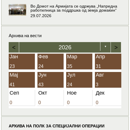
Во Домот на Армијата се одржува „Напредна
работилница за поддршка од земја домаќин“
29.07.2026
Архива на вести
<
2026
>
▼
Јан
Фев
Мар
Апр
23
24
35
31
Мај
Јун
Јул
Авг
41
43
24
3
Сеп
Окт
Ное
Дек
0
0
0
0
АРХИВА НА ПОЛК ЗА СПЕЦИЈАЛНИ ОПЕРАЦИИ