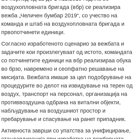
воздухопловната бригада (вбр) се реализира
вежба „Челичен бумбар 2019“, со учество на
команда и штаб на воздухопловната бригада и
првопотчинети единици.
Согласно изработеното сценарио за вежбата и
задачите кои произлегуваат од истото, командата
со потчинетите единици на вбр реализираа обука
во брзо, навремено и сеопфатно решавање на
мисијата. Вежбата имаше за цел подобрување на
процедурите во делот на извидување на терен од
воздух, транспорт на персонал, организација на
противвоздушна одбрана на витални објекти,
набљудување на воздушниот простор и
пребарување и спасување на ранет припадник.
Активноста заврши со упатства за унифицирање,
стандардизација при изработка на вежбовната