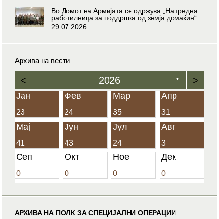
Во Домот на Армијата се одржува „Напредна
работилница за поддршка од земја домаќин“
29.07.2026
Архива на вести
<
2026
>
▼
Јан
Фев
Мар
Апр
23
24
35
31
Мај
Јун
Јул
Авг
41
43
24
3
Сеп
Окт
Ное
Дек
0
0
0
0
АРХИВА НА ПОЛК ЗА СПЕЦИЈАЛНИ ОПЕРАЦИИ