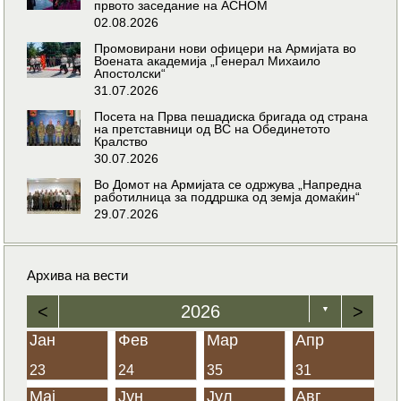
првото заседание на АСНОМ
02.08.2026
Промовирани нови офицери на Армијата во
Воената академија „Генерал Михаило
Апостолски“
31.07.2026
Посета на Прва пешадиска бригада од страна
на претставници од ВС на Обединетото
Кралство
30.07.2026
Во Домот на Армијата се одржува „Напредна
работилница за поддршка од земја домаќин“
29.07.2026
Архива на вести
<
2026
>
▼
Јан
Фев
Мар
Апр
23
24
35
31
Мај
Јун
Јул
Авг