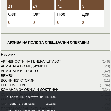
41
43
24
3
Сеп
Окт
Ное
Дек
0
0
0
0
АРХИВА НА ПОЛК ЗА СПЕЦИЈАЛНИ ОПЕРАЦИИ
Рубрики
АКТИВНОСТИ НА ГЕНЕРАЛШТАБОТ
(146)
АРМИЈАТА ВО МЕДИУМИТЕ
(28)
АРМИЈАТА И СПОРТОТ
(42)
ВЕЖБИ
(230)
ВОЈНИЧКИ СТОРИИ
(11)
ГЕНЕРАЛШТАБ
(1184)
КОМАНДА ЗА ОБУКА И ДОКТРИНИ
(334)
КОМАНДА ЗА ОПЕРАЦИИ
(1422)
За време на посетата на нашата
ЛОГИСТИЧКА БАЗА
(64)
МИРОВНИ МИСИИ
(24)
интернет-страницата, вашата
ПРОТОКОЛАРНИ АКТИВНОСТИ
(185)
приватност целосно се почитува.