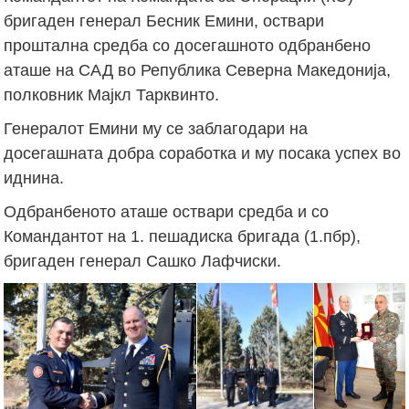
бригаден генерал Бесник Емини, оствари
проштална средба со досегашното одбранбено
аташе на САД во Република Северна Македонија,
полковник Мајкл Тарквинто.
Генералот Емини му се заблагодари на
досегашната добра соработка и му посака успех во
иднина.
Одбранбеното аташе оствари средба и со
Командантот на 1. пешадиска бригада (1.пбр),
бригаден генерал Сашко Лафчиски.