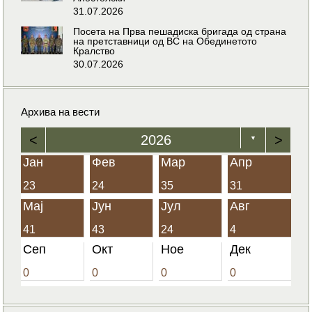
31.07.2026
Посета на Прва пешадиска бригада од страна
на претставници од ВС на Обединетото
Кралство
30.07.2026
Архива на вести
<
2026
>
▼
Јан
Фев
Мар
Апр
23
24
35
31
Мај
Јун
Јул
Авг
41
43
24
4
Сеп
Окт
Ное
Дек
0
0
0
0