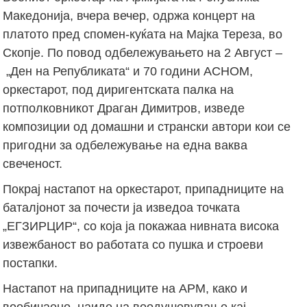
Македонија, вчера вечер, одржа концерт на
платото пред спомен-куќата на Мајка Тереза, во
Скопје. По повод одбележувањето на 2 Август –
„Ден на Републиката“ и 70 години АСНОМ,
оркестарот, под диригентската палка на
потполковникот Драган Димитров, изведе
композиции од домашни и странски автори кои се
пригодни за одбележување на една ваква
свеченост.
Покрај настапот на оркестарот, припадниците на
баталјонот за почести ја изведоа точката
„ЕГЗИРЦИР“, со која ја покажаа нивната висока
извежбаност во работата со пушка и строеви
постапки.
Настапот на припадниците на АРМ, како и
вообичаено, наиде на воодушевување кај