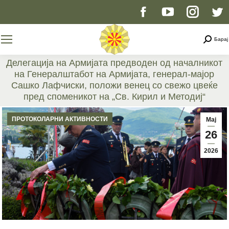
Facebook
YouTube
Instag
T
page
page
page
p
Searc
Барај
opens
opens
opens
o
Делегација на Армијата предводен од началникот
на Генералштабот на Армијата, генерал-мајор
in
in
in
i
Сашко Лафчиски, положи венец со свежо цвеќе
пред споменикот на „Св. Кирил и Методиј“
new
new
new
n
You are here:
ПРОТОКОЛАРНИ АКТИВНОСТИ
Мај
window
window
windo
w
26
2026