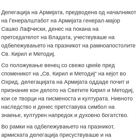
Делегација на Армијата, предводена од началникот
на Генералштабот на Армијата генерал-мајор
Сашко Лафчиски, денес на покана на
претседателот на Владата, учествуваше на
одбележувањето на празникот на рамноапостолите
Св. Кирил и Методиј.
Со положување венец со свежо цвеќе пред
споменикот на „Св. Кирил и Методиј“ на кејот во
Охрид, делегацијата на Армијата оддаде почит и
признание кон делото на Светите Кирил и Методиј,
кои се творци на писменоста и културата. Нивното
наследство и денес претставува симбол на
знаење, културен напредок и духовно богатство.
Во рамки на одбележувањето на празникот,
армиската делегација присуствуваше и на