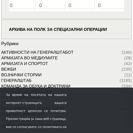
0
0
0
0
АРХИВА НА ПОЛК ЗА СПЕЦИЈАЛНИ ОПЕРАЦИИ
Рубрики
АКТИВНОСТИ НА ГЕНЕРАЛШТАБОТ
(146)
АРМИЈАТА ВО МЕДИУМИТЕ
(28)
АРМИЈАТА И СПОРТОТ
(42)
ВЕЖБИ
(230)
ВОЈНИЧКИ СТОРИИ
(11)
ГЕНЕРАЛШТАБ
(1185)
КОМАНДА ЗА ОБУКА И ДОКТРИНИ
(334)
КОМАНДА ЗА ОПЕРАЦИИ
(1422)
За време на посетата на нашата
ЛОГИСТИЧКА БАЗА
(64)
МИРОВНИ МИСИИ
(24)
интернет-страницата, вашата
ПРОТОКОЛАРНИ АКТИВНОСТИ
(185)
приватност целосно се почитува.
РОДОВА ЕДНАКВОСТ
(12)
Прелистувајќи ја оваа веб-страница,
СПЕЦИЈАЛНИ СИЛИ
(35)
ЦИВИЛНО ВОЕНА СОРАБОТКА
(113)
вие се согласувате со политиката на