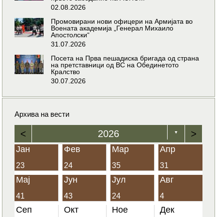
02.08.2026
Промовирани нови офицери на Армијата во
Воената академија „Генерал Михаило
Апостолски“
31.07.2026
Посета на Прва пешадиска бригада од страна
на претставници од ВС на Обединетото
Кралство
30.07.2026
Архива на вести
<
2026
>
▼
Јан
Фев
Мар
Апр
23
24
35
31
Мај
Јун
Јул
Авг
41
43
24
4
Сеп
Окт
Ное
Дек