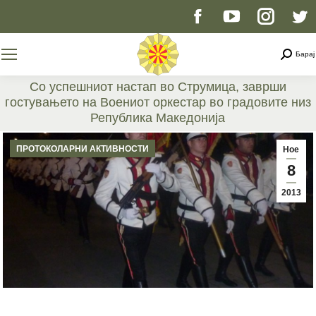
Facebook
YouTube
Instag
T
page
page
page
p
Searc
Барај
opens
opens
opens
o
Со успешниот настап во Струмица, заврши
гостувањето на Воениот оркестар во градовите низ
in
in
in
i
Република Македонија
You are here:
new
new
new
n
ПРОТОКОЛАРНИ АКТИВНОСТИ
Ное
8
window
window
windo
w
2013