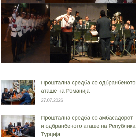
Проштална средба со одбранбеното
аташе на Романија
27.07.2026
Проштална средба со амбасадорот
и одбранбеното аташе на Република
Турција