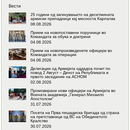
Вести
25 години од загинувањето на десетмината
армиски припадници кај месноста Карпалак
08.08.2026
Прием на новопоставени поручници во
Командата за обука и доктрини
04.08.2026
Прием на новопроизведените офицери во
Командата за операции
04.08.2026
Делегации од Армијата оддадоа почит по
повод 2 Август – Денот на Републиката и
првото заседание на АСНОМ
02.08.2026
Промовирани нови офицери на Армијата во
Воената академија „Генерал Михаило
Апостолски“
31.07.2026
Посета на Прва пешадиска бригада од страна
на претставници од ВС на Обединетото
Кралство
30.07.2026