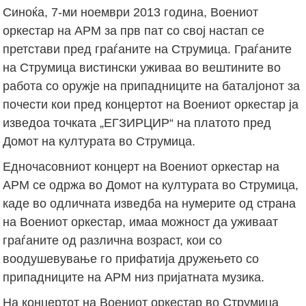
Синоќа, 7-ми ноември 2013 година, Воениот
оркестар на АРМ за прв пат со свој настап се
претстави пред граѓаните на Струмица. Граѓаните
на Струмица вистински уживаа во вештините во
работа со оружје на припадниците на баталјонот за
почести кои пред концертот на Воениот оркестар ја
изведоа точката „ЕГЗИРЦИР“ на платото пред
Домот на културата во Струмица.
Едночасовниот концерт на Воениот оркестар на
АРМ се одржа во Домот на културата во Струмица,
каде во одличната изведба на нумерите од страна
на Воениот оркестар, имаа можност да уживаат
граѓаните од различна возраст, кои со
воодушевување го прифатија дружењето со
припадниците на АРМ низ пријатната музика.
На концертот на Воениот оркестар во Струмица