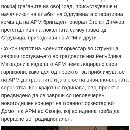
покрај граѓаните на овој град, присуствуваше и
началникот на штабот на Здружената оперативна
команда на АРМ бригаден генерал Стојан Димчов,
претставници на локалната самоуправа од
Струмица, припадници на АРМ и други .
Со концертот на Воениот оркестар во Струмица,
заврши гостувањето во градовите низ Република
Македонија каде што АРМ нема лоцирано свои
гарнизони, како дел од проектот за приближување
на АРМ до граѓаните и јакнење на цивилно-воената
соработка. Кон крајот на годинава, овој проект е
предвидено да се заврши со целовечерен
новогодишен концерт на Воениот оркестар во
Домот на АРМ во Скопје, кој во иднина треба да
прерасне во традиционален.