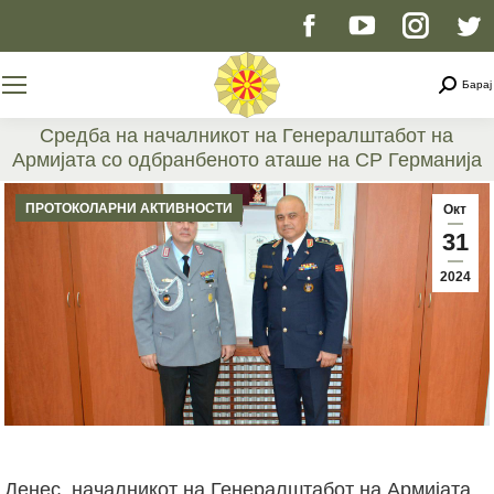
Facebook
YouTube
Instag
T
page
page
page
p
Searc
Барај
opens
opens
opens
o
Средба на началникот на Генералштабот на
Армијата со одбранбеното аташе на СР Германија
in
in
in
i
You are here:
ПРОТОКОЛАРНИ АКТИВНОСТИ
Окт
new
new
new
n
31
2024
window
window
windo
w
Денес, началникот на Генералштабот на Армијата,