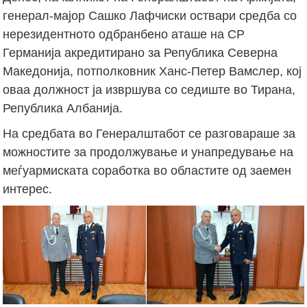
генерал-мајор Сашко Лафчиски оствари средба со
нерезидентното одбранбено аташе на СР
Германија акредитирано за Република Северна
Македонија, потполковник Ханс-Петер Вамслер, кој
оваа должност ја извршува со седиште во Тирана,
Република Албанија.
На средбата во Генералштабот се разговараше за
можностите за продолжување и унапредување на
меѓуармиската соработка во областите од заемен
интерес.