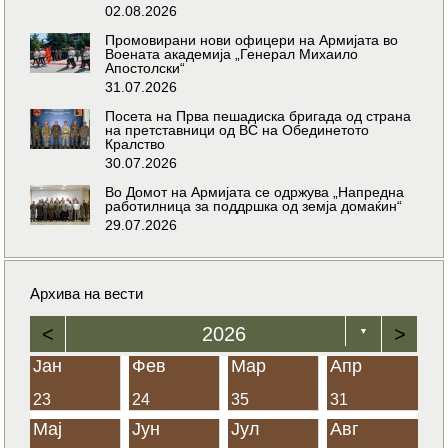
02.08.2026
Промовирани нови офицери на Армијата во
Воената академија „Генерал Михаило
Апостолски“
31.07.2026
Посета на Прва пешадиска бригада од страна
на претставници од ВС на Обединетото
Кралство
30.07.2026
Во Домот на Армијата се одржува „Напредна
работилница за поддршка од земја домаќин“
29.07.2026
Архива на вести
<
2026
>
▼
Јан
Фев
Мар
Апр
23
24
35
31
Мај
Јун
Јул
Авг