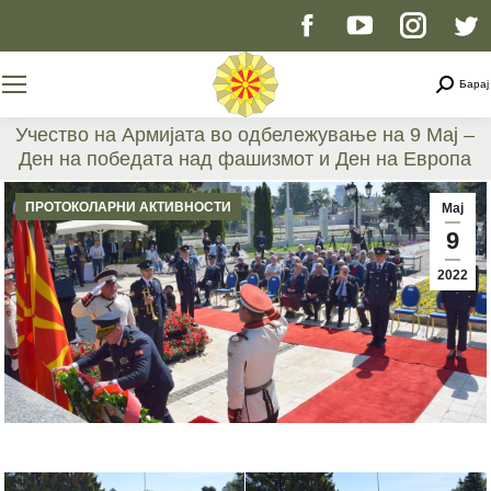
Facebook
YouTube
Instag
T
page
page
page
p
Searc
Барај
opens
opens
opens
o
Учество на Армијата во одбележување на 9 Мај –
Ден на победата над фашизмот и Ден на Европа
in
in
in
i
You are here:
ПРОТОКОЛАРНИ АКТИВНОСТИ
Мај
new
new
new
n
9
2022
window
window
windo
w