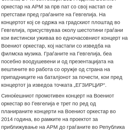
оркестар на АРМ за прв пат со свој настап се
претстави пред граѓаните на Гевгелија. На
концертот кој се одржа на градскиот плоштад во
Гевгелија, присуствуваа околу шестотини граѓани
кои вистински уживаа во едночасовниот концерт на
Воениот оркестар, кој настапи со изведба на
филмска музика. Граѓаните на Гевгелија, беа
посебно воодушевени и од презентацијата на
вештините во работа со оружје од страна на
припадниците на баталјонот за почести, кои пред
концертот ја изведоа точката „ЕГЗИРЦИР“.
Синоќешниот промотивен концерт на Воениот
оркестар во Гевгелија е трет по ред од
планираните концерти на Воениот оркестар во
2014 година, во рамките на проектот за
приближување на АРМ до граѓаните во Република