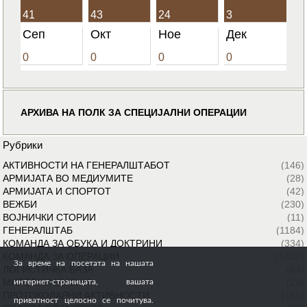
41
43
24
3
Сеп
Окт
Ное
Дек
0
0
0
0
АРХИВА НА ПОЛК ЗА СПЕЦИЈАЛНИ ОПЕРАЦИИ
Рубрики
АКТИВНОСТИ НА ГЕНЕРАЛШТАБОТ
(146)
АРМИЈАТА ВО МЕДИУМИТЕ
(28)
АРМИЈАТА И СПОРТОТ
(42)
ВЕЖБИ
(230)
ВОЈНИЧКИ СТОРИИ
(11)
ГЕНЕРАЛШТАБ
(1184)
КОМАНДА ЗА ОБУКА И ДОКТРИНИ
(334)
КОМАНДА ЗА ОПЕРАЦИИ
(1422)
За време на посетата на нашата
ЛОГИСТИЧКА БАЗА
(64)
МИРОВНИ МИСИИ
(24)
интернет-страницата, вашата
ПРОТОКОЛАРНИ АКТИВНОСТИ
(185)
приватност целосно се почитува.