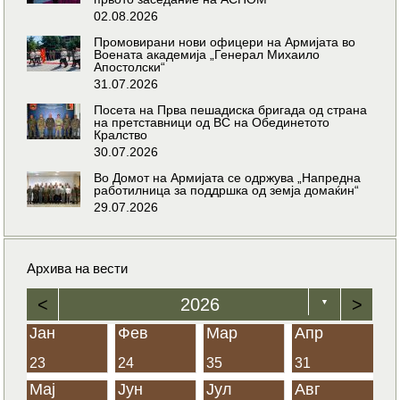
02.08.2026
Промовирани нови офицери на Армијата во
Воената академија „Генерал Михаило
Апостолски“
31.07.2026
Посета на Прва пешадиска бригада од страна
на претставници од ВС на Обединетото
Кралство
30.07.2026
Во Домот на Армијата се одржува „Напредна
работилница за поддршка од земја домаќин“
29.07.2026
Архива на вести
<
2026
>
▼
Јан
Фев
Мар
Апр
23
24
35
31
Мај
Јун
Јул
Авг